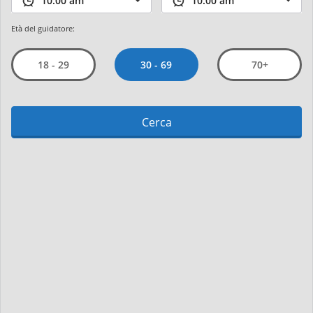
Età del guidatore:
30 - 69
18 - 29
70+
Cerca