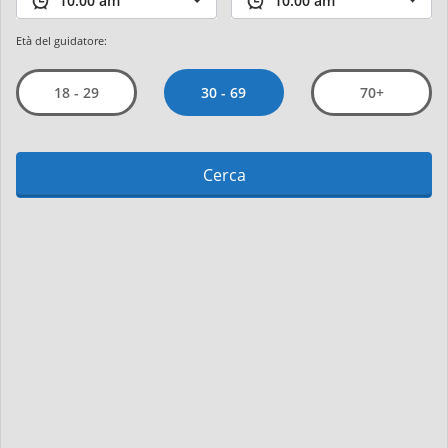
Età del guidatore:
30 - 69
18 - 29
70+
Cerca