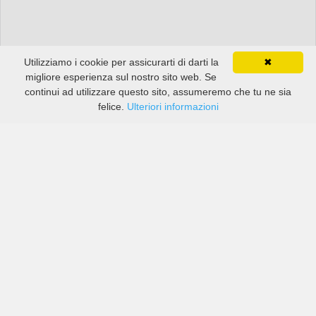
Utilizziamo i cookie per assicurarti di darti la
✖
migliore esperienza sul nostro sito web. Se
continui ad utilizzare questo sito, assumeremo che tu ne sia
felice.
Ulteriori informazioni
Prezzi di compagnie sia grandi che piccole in Ipswich