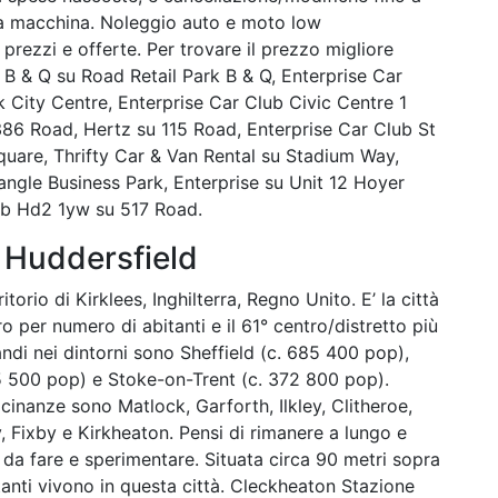
lla macchina. Noleggio auto e moto low
rezzi e offerte. Per trovare il prezzo migliore
B & Q su Road Retail Park B & Q, Enterprise Car
City Centre, Enterprise Car Club Civic Centre 1
386 Road, Hertz su 115 Road, Enterprise Car Club St
uare, Thrifty Car & Van Rental su Stadium Way,
iangle Business Park, Enterprise su Unit 12 Hoyer
lub Hd2 1yw su 517 Road.
 Huddersfield
itorio di Kirklees, Inghilterra, Regno Unito. E’ la città
ro per numero di abitanti e il 61° centro/distretto più
ndi nei dintorni sono Sheffield (c. 685 400 pop),
5 500 pop) e Stoke-on-Trent (c. 372 800 pop).
icinanze sono Matlock, Garforth, Ilkley, Clitheroe,
 Fixby e Kirkheaton. Pensi di rimanere a lungo e
da fare e sperimentare. Situata circa 90 metri sopra
itanti vivono in questa città. Cleckheaton Stazione