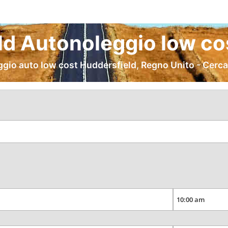
ld Autonoleggio low cos
ggio auto low cost Huddersfield, Regno Unito - Cerca