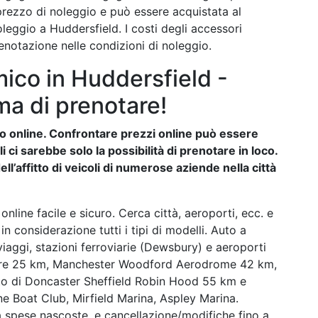
 prezzo di noleggio e può essere acquistata al
eggio a Huddersfield. I costi degli accessori
enotazione nelle condizioni di noleggio.
ico in Huddersfield -
ma di prenotare!
auto online. Confrontare prezzi online può essere
ci sarebbe solo la possibilità di prenotare in loco.
ll’affitto di veicoli di numerose aziende nella città
nline facile e sicuro. Cerca città, aeroporti, ecc. e
 in considerazione tutti i tipi di modelli. Auto a
iaggi, stazioni ferroviarie (Dewsbury) e aeroporti
ire 25 km, Manchester Woodford Aerodrome 42 km,
o di Doncaster Sheffield Robin Hood 55 km e
ne Boat Club, Mirfield Marina, Aspley Marina.
za spese nascoste, e cancellazione/modifiche fino a