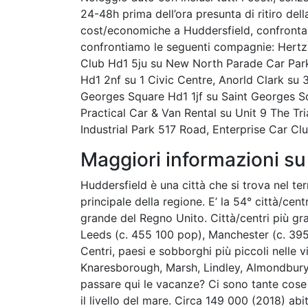
24-48h prima dell’ora presunta di ritiro de
cost/economiche a Huddersfield, confronta p
confrontiamo le seguenti compagnie: Hertz 
Club Hd1 5ju su New North Parade Car Park 
Hd1 2nf su 1 Civic Centre, Anorld Clark su 
Georges Square Hd1 1jf su Saint Georges Sq
Practical Car & Van Rental su Unit 9 The Tr
Industrial Park 517 Road, Enterprise Car C
Maggiori informazioni su
Huddersfield è una città che si trova nel terr
principale della regione. E’ la 54° città/cent
grande del Regno Unito. Città/centri più gra
Leeds (c. 455 100 pop), Manchester (c. 39
Centri, paesi e sobborghi più piccoli nelle v
Knaresborough, Marsh, Lindley, Almondbury,
passare qui le vacanze? Ci sono tante cose 
il livello del mare. Circa 149 000 (2018) ab