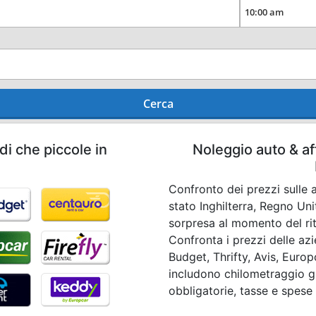
Cerca
di che piccole in
Noleggio auto & af
d
Confronto dei prezzi sulle a
stato Inghilterra, Regno Un
sorpresa al momento del riti
Confronta i prezzi delle az
Budget, Thrifty, Avis, Europc
includono chilometraggio gr
obbligatorie, tasse e spese 