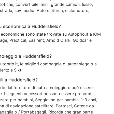
otiche, convertibile, mini, grande camion, lusso,
istrada, suv medio, Auto elettrica, ciclomotore,
iù economica a Huddersfield?
iù economiche sono state trovate su Autoprio.it a IOM
ge, Practical, Easirent, Arnold Clark, Goldcar e
noleggio a Huddersfield?
 autoprio.it, le migliori compagnie di autonoleggio a
ertz e Sixt.
li a Huddersfield?
nde dal fornitore di auto a noleggio e può essere
ne. I seguenti accessori possono essere prenotati
lzato per bambini, Seggiolino per bambini 1-3 anni,
ma di navigazione satellitare, Portasci, Catene da
agagliaio / Portabagagli. Ricorda che gran parte