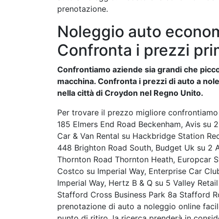
prenotazione.
Noleggio auto econom
Confronta i prezzi pri
Confrontiamo aziende sia grandi che piccol
macchina. Confronta i prezzi di auto a nole
nella città di Croydon nel Regno Unito.
Per trovare il prezzo migliore confrontiam
185 Elmers End Road Beckenham, Avis su 2 
Car & Van Rental su Hackbridge Station Re
448 Brighton Road South, Budget Uk su 2 
Thornton Road Thornton Heath, Europcar S
Costco su Imperial Way, Enterprise Car Clu
Imperial Way, Hertz B & Q su 5 Valley Retai
Stafford Cross Business Park 8a Stafford Ro
prenotazione di auto a noleggio online facile
punto di ritiro, la ricerca prenderà in consid