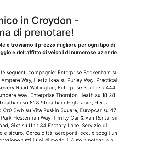
ico in Croydon -
ma di prenotare!
e e troviamo il prezzo migliore per ogni tipo di
ggio e dell’affitto di veicoli di numerose aziende
o le seguenti compagnie: Enterprise Beckenham su
Ampere Way, Hertz Ikea su Purley Way, Practical
covery Road Wallington, Enterprise South su 444
Ampere Way, Enterprise Thornton Heath su 18 28
treatham su 628 Streatham High Road, Hertz
b Cr0 2wb su Vita Ruskin Square, Europcar su 47
l Park Hesterman Way, Thrifty Car & Van Rental su
ad, Sixt su Unit 34 Factory Lane. Servizio di
 e sicuro. Cerca città, aeroporti, ecc. e scegli un
erazione tutti i tipi di modelli. Auto a noleggio a