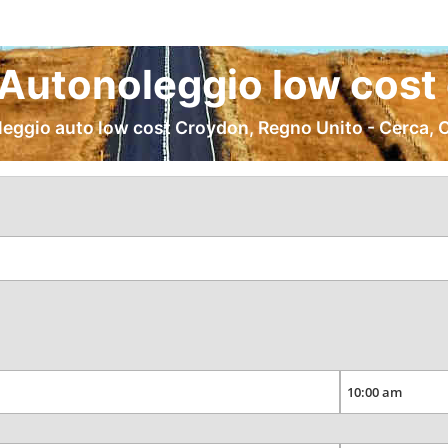
Autonoleggio low cost 
leggio auto low cost Croydon, Regno Unito - Cerca, 