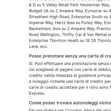
& Q su 5 Valley Retail Park Hesterman Way,
Budget Uk su 2 Ampere Way, Europcar su 4
Streatham High Road, Enterprise South su 
Imperial Way, Hertz Ikea su Purley Way, E
Beckenham, Avis su 2 Ampere Way, Practica
Road Wallington, Thrifty Car & Van Rental 
Enterprise Thornton Heath su 18 28 Thornt
Lane, ecc.
Posso prenotare senza una carta di cr
Sì. Puoi effettuare una prenotazione senza 
cui scegliessi di pagare con carta di debit
credito valida intestata al guidatore princip
a noleggio richiede una carta di credito per 
carte di credito accettate per il ritiro son
Express.
Come posso trovare autonoleggi vicin
Fai una ricerca per Croydon. Allora dai un'