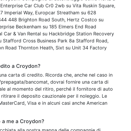
 Enterprise Car Club Cr0 2wb su Vita Ruskin Square,
7 Imperial Way, Europcar Streatham su 628
444 448 Brighton Road South, Hertz Costco su
nterprise Beckenham su 185 Elmers End Road
l Car & Van Rental su Hackbridge Station Recovery
su Stafford Cross Business Park 8a Stafford Road,
on Road Thornton Heath, Sixt su Unit 34 Factory
edito a Croydon?
una carta di credito. Ricorda che, anche nel caso in
o/prepagata/bancomat, dovrai fornire una carta di
ale al momento del ritiro, perché il fornitore di auto
ritirare il deposito cauzionale per il noleggio. Le
o MasterCard, Visa e in alcuni casi anche American
o a me a Croydon?
occhiata alla nostra mappa delle compagnie di