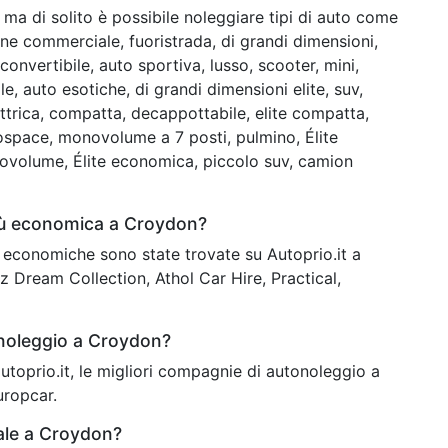
ma di solito è possibile noleggiare tipi di auto come
e commerciale, fuoristrada, di grandi dimensioni,
onvertibile, auto sportiva, lusso, scooter, mini,
, auto esotiche, di grandi dimensioni elite, suv,
trica, compatta, decappottabile, elite compatta,
ospace, monovolume a 7 posti, pulmino, Élite
novolume, Élite economica, piccolo suv, camion
più economica a Croydon?
iù economiche sono state trovate su Autoprio.it a
z Dream Collection, Athol Car Hire, Practical,
 noleggio a Croydon?
 autoprio.it, le migliori compagnie di autonoleggio a
uropcar.
ale a Croydon?