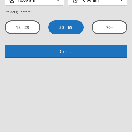
Età del guidatore:
30 - 69
18 - 29
70+
Cerca