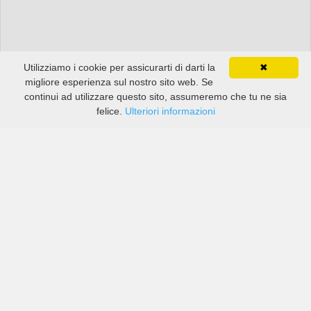
Utilizziamo i cookie per assicurarti di darti la
✖
migliore esperienza sul nostro sito web. Se
continui ad utilizzare questo sito, assumeremo che tu ne sia
felice.
Ulteriori informazioni
Prezzi di compagnie sia grandi che piccole in Blackburn