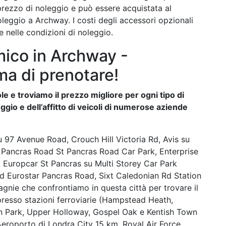
 prezzo di noleggio e può essere acquistata al
eggio a Archway. I costi degli accessori opzionali
 nelle condizioni di noleggio.
ico in Archway -
ma di prenotare!
e e troviamo il prezzo migliore per ogni tipo di
ggio e dell’affitto di veicoli di numerose aziende
 97 Avenue Road, Crouch Hill Victoria Rd, Avis su
t Pancras Road St Pancras Road Car Park, Enterprise
 Europcar St Pancras su Multi Storey Car Park
d Eurostar Pancras Road, Sixt Caledonian Rd Station
ie che confrontiamo in questa città per trovare il
presso stazioni ferroviarie (Hampstead Heath,
on Park, Upper Holloway, Gospel Oak e Kentish Town
Aeroporto di Londra City 15 km, Royal Air Force