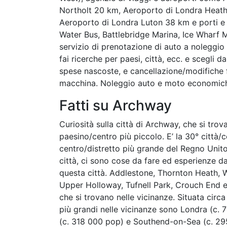
Northolt 20 km, Aeroporto di Londra Heath
Aeroporto di Londra Luton 38 km e porti e 
Water Bus, Battlebridge Marina, Ice Wharf M
servizio di prenotazione di auto a noleggio o
fai ricerche per paesi, città, ecc. e scegli da
spese nascoste, e cancellazione/modifiche fi
macchina. Noleggio auto e moto economiche
Fatti su Archway
Curiosità sulla città di Archway, che si trov
paesino/centro più piccolo. E’ la 30° città/c
centro/distretto più grande del Regno Unito
città, ci sono cose da fare ed esperienze d
questa città. Addlestone, Thornton Heath, W
Upper Holloway, Tufnell Park, Crouch End e
che si trovano nelle vicinanze. Situata circa 
più grandi nelle vicinanze sono Londra (c. 
(c. 318 000 pop) e Southend-on-Sea (c. 295