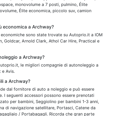
ospace, monovolume a 7 posti, pulmino, Élite
novolume, Élite economica, piccolo suv, camion
più economica a Archway?
iù economiche sono state trovate su Autoprio.it a IOM
, Goldcar, Arnold Clark, Athol Car Hire, Practical e
 noleggio a Archway?
 autoprio.it, le migliori compagnie di autonoleggio a
 e Avis.
ili a Archway?
nde dal fornitore di auto a noleggio e può essere
ne. I seguenti accessori possono essere prenotati
lzato per bambini, Seggiolino per bambini 1-3 anni,
ma di navigazione satellitare, Portasci, Catene da
agagliaio / Portabagagli. Ricorda che gran parte