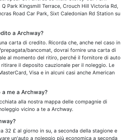
Q Park Kingsmill Terrace, Crouch Hill Victoria Rd,
cras Road Car Park, Sixt Caledonian Rd Station su
edito a Archway?
una carta di credito. Ricorda che, anche nel caso in
o/prepagata/bancomat, dovrai fornire una carta di
ale al momento del ritiro, perché il fornitore di auto
ritirare il deposito cauzionale per il noleggio. Le
o MasterCard, Visa e in alcuni casi anche American
o a me a Archway?
occhiata alla nostra mappa delle compagnie di
 noleggio vicino a te a Archway.
chway?
 32 £ al giorno in su, a seconda della stagione e
rovare un'auto a noleggio più economica a seconda