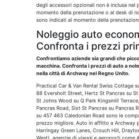
degli accessori opzionali non è inclusa nel
momento della prenotazione o al desk di nol
sono indicati al momento della prenotazione
Noleggio auto econom
Confronta i prezzi pri
Confrontiamo aziende sia grandi che piccol
macchina. Confronta i prezzi di auto a nole
nella città di Archway nel Regno Unito.
Practical Car & Van Rental Swiss Cottage su
88 Eversholt Street, Hertz St Pancras su S
St Johns Wood su Q Park Kingsmill Terrace,
Pancras Road, Sixt St Pancras su Pancras R
su 457 463 Caledonian Road sono le compagn
prezzo migliore. Auto in affitto a Archway 
Harringay Green Lanes, Crouch Hill, Drayt
West), agenzie di viaggi e aeroporti come 