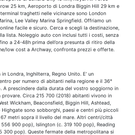
row 25 km, Aeroporto di Londra Biggin Hill 29 km e
terminal traghetti nelle vicinanze sono London
arina, Lee Valley Marina Springfield. Offriamo un
nline facile e sicuro. Cerca e scegli la destinazione,
lla lista. Noleggio auto con inclusi tutti i costi, senza
no a 24-48h prima dell’ora presunta di ritiro della
/low cost a Archway, confronta prezzi e offerte.
a in Londra, Inghilterra, Regno Unito. E’ un
entro per numero di abitanti nella regione e il 36°
. A prescindere dalla durata del vostro soggiorno in
a provare. Circa 215 700 (2018) abitanti vivono in
est Wickham, Beaconsfield, Biggin Hill, Ashtead,
 Highgate sono sobborghi, paesi e centri più piccoli
67 metri sopra il livello del mare. Altri centri/città
7 556 900 pop), Islington (c. 319 100 pop), Reading
 300 pop). Queste fermate della metropolitana si