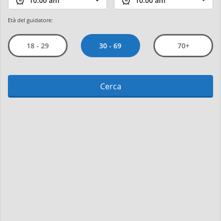
Età del guidatore:
30 - 69
18 - 29
70+
Cerca