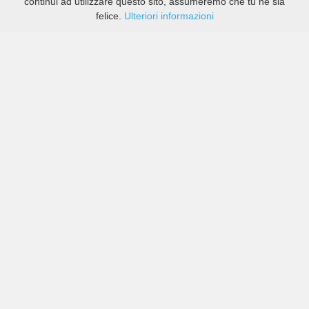
continui ad utilizzare questo sito, assumeremo che tu ne sia
felice.
Ulteriori informazioni
Prezzi di compagnie sia grandi che piccole in Braga