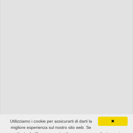
Utilizziamo i cookie per assicurarti di darti la
✖
migliore esperienza sul nostro sito web. Se