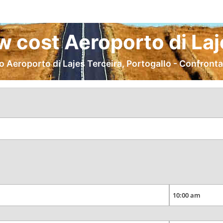
w cost Aeroporto di Laj
eroporto di Lajes Terceira, Portogallo - Confronta 