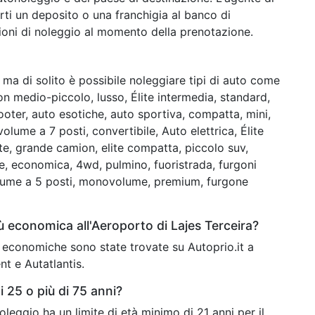
ti un deposito o una franchigia al banco di
zioni di noleggio al momento della prenotazione.
ma di solito è possibile noleggiare tipi di auto come
ion medio-piccolo, lusso, Élite intermedia, standard,
ooter, auto esotiche, auto sportiva, compatta, mini,
lume a 7 posti, convertibile, Auto elettrica, Élite
e, grande camion, elite compatta, piccolo suv,
e, economica, 4wd, pulmino, fuoristrada, furgoni
lume a 5 posti, monovolume, premium, furgone
ù economica all'Aeroporto di Lajes Terceira?
iù economiche sono state trovate su Autoprio.it a
t e Autatlantis.
 25 o più di 75 anni?
noleggio ha un limite di età minimo di 21 anni per il