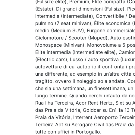
(Fullsize elite), Premium, Elite compatta (Co
(Estate), Di grandi dimensioni (Fullsize), 
Intermedia (Intermediate), Convertibile / D
pulmino (7 seat minivan), Élite economica 
medio (Medium SUV), Furgone commerciale (
Ciclomotore / Scooter (Moped), Auto esot
Monospace (Minivan), Monovolume a 5 posti
Élite intermedia (Intermediate elite), Cami
(Electric cars), Lusso / auto sportiva (Lu
autovetture di cui autoprio.it confronta i pre
una differente, ad esempio in un’altra città 
tragitto, ovvero il noleggio sola andata. Con
che sia una settimana, un finesettimana, un
lungo termine. Quando cerchi un’auto da no
Rua Ilha Terceira, Acor Rent Hertz, Sixt su 
das Praia da Vitória, Goldcar su En1 1a 13
Praia da Vitória, Interrent Aeroporto Terceir
Terceira Apt su Aerogare Civil das Praia da 
tutte con uffici in Portogallo.