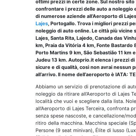
ottimi prezzi in certe zone. Sul nostro sito
confrontare i prezzi delle auto a noleggio e 
di numerose aziende all’Aeroporto di Lajes
Lajes
, Portogallo. Trova i migliori prezzi per
noleggio di auto online. Le città più vicine
Lajes, Santa Rita, Lajedo, Canada das Vinha
km, Praia da Vitória 4 km, Fonte Bastardo 
Porto Martins 9 km, São Sebastião 11 km e
Judeu 13 km. Autoprio.it elenca i prezzi d
sicure e di qualità, così non avrai nessun
all’arrivo. Il nome dell’aeroporto è IATA: 
Abbiamo un servizio di prenotazione di aut
noleggio da ritirare all’Aeroporto di Lajes Te
località che vuoi e scegliere dalla lista. 
all’Aeroporto di Lajes Terceira, confronta pre
senza spese nascoste, e cancellazione/modifi
ritiro della macchina. Macchina speciale (S
Persone (9 seat minivan), Élite di lusso (Lux