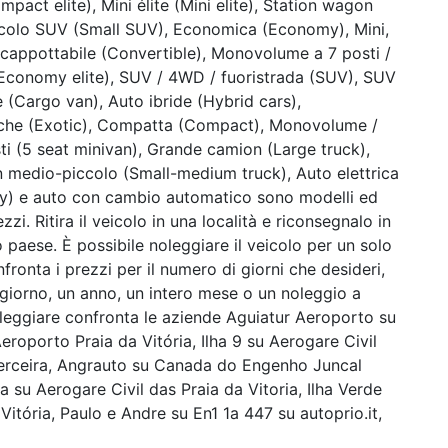
mpact elite), Mini élite (Mini elite), Station wagon
Piccolo SUV (Small SUV), Economica (Economy), Mini,
ecappottabile (Convertible), Monovolume a 7 posti /
(Economy elite), SUV / 4WD / fuoristrada (SUV), SUV
Cargo van), Auto ibride (Hybrid cars),
iche (Exotic), Compatta (Compact), Monovolume /
 (5 seat minivan), Grande camion (Large truck),
on medio-piccolo (Small-medium truck), Auto elettrica
xury) e auto con cambio automatico sono modelli ed
zzi. Ritira il veicolo in una località e riconsegnalo in
o paese. È possibile noleggiare il veicolo per un solo
fronta i prezzi per il numero di giorni che desideri,
 giorno, un anno, un intero mese o un noleggio a
leggiare confronta le aziende Aguiatur Aeroporto su
Aeroporto Praia da Vitória, Ilha 9 su Aerogare Civil
 Terceira, Angrauto su Canada do Engenho Juncal
a su Aerogare Civil das Praia da Vitoria, Ilha Verde
Vitória, Paulo e Andre su En1 1a 447 su autoprio.it,