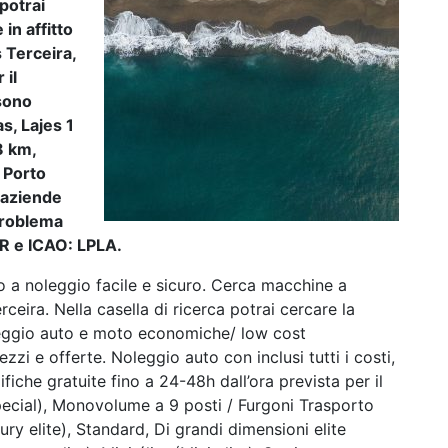
 potrai
in affitto
 Terceira,
 il
 sono
s, Lajes 1
8 km,
 Porto
i aziende
 problema
TER e ICAO: LPLA.
o a noleggio facile e sicuro. Cerca macchine a
rceira. Nella casella di ricerca potrai cercare la
Noleggio auto e moto economiche/ low cost
zzi e offerte. Noleggio auto con inclusi tutti i costi,
che gratuite fino a 24-48h dall’ora prevista per il
pecial), Monovolume a 9 posti / Furgoni Trasporto
ury elite), Standard, Di grandi dimensioni elite