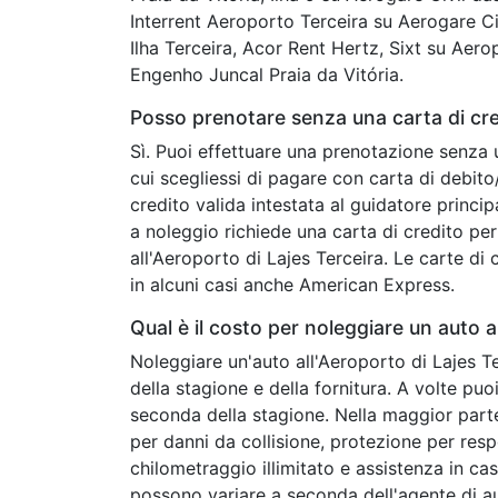
Interrent Aeroporto Terceira su Aerogare Ci
Ilha Terceira, Acor Rent Hertz, Sixt su Aer
Engenho Juncal Praia da Vitória.
Posso prenotare senza una carta di cred
Sì. Puoi effettuare una prenotazione senza 
cui scegliessi di pagare con carta di debit
credito valida intestata al guidatore princip
a noleggio richiede una carta di credito per 
all'Aeroporto di Lajes Terceira. Le carte di 
in alcuni casi anche American Express.
Qual è il costo per noleggiare un auto 
Noleggiare un'auto all'Aeroporto di Lajes T
della stagione e della fornitura. A volte pu
seconda della stagione. Nella maggior parte
per danni da collisione, protezione per respon
chilometraggio illimitato e assistenza in cas
possono variare a seconda dell'agente di au