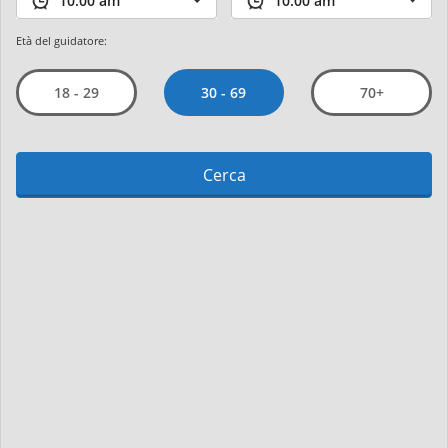
Età del guidatore:
30 - 69
18 - 29
70+
Cerca