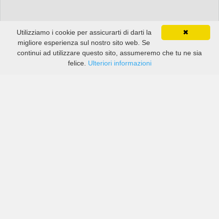
Utilizziamo i cookie per assicurarti di darti la
✖
migliore esperienza sul nostro sito web. Se
continui ad utilizzare questo sito, assumeremo che tu ne sia
felice.
Ulteriori informazioni
Prezzi di compagnie sia grandi che piccole in Hamilton