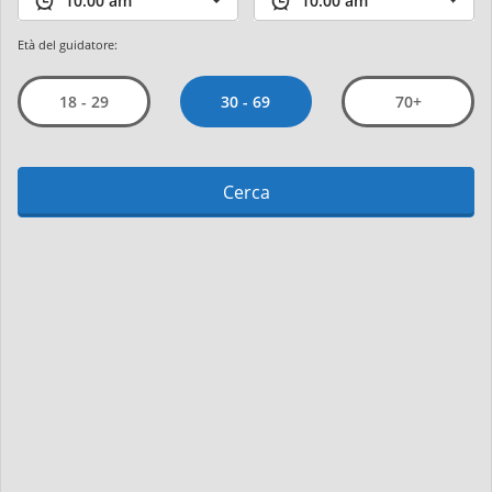
Età del guidatore:
30 - 69
18 - 29
70+
Cerca