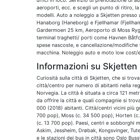
aeroporti, ecc. e scegli un punto di ritiro, la
modelli. Auto a noleggio a Skjetten presso a
Hanaborg (Haneborg) e Fjellhamar (Fjellha
Gardermoen 25 km, Aeroporto di Moss Ryg
terminal traghetti/ porti come Havnen Båtfor
spese nascoste, e cancellazione/modifiche fi
macchina. Noleggio auto e moto low cost/ec
Informazioni su Skjetten
Curiosità sulla città di Skjetten, che si tro
città/centro per numero di abitanti nella reg
Norvegia. La città è situata a circa 121 metr
da offrire la città e quali compagnie si tro
000 (2018) abitanti. Città/centri vicini pi
700 pop), Moss (c. 34 500 pop), Horten (c.
(c. 13 700 pop). Paesi, centri e sobborghi m
Askim, Jessheim, Drøbak, Kongsvinger, Tuteru
e le stazioni dei bus in città sono Oslo B