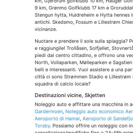
km, Gjerdrum golfklubb 10 km, Hauger Golf
9 km, Grønmo Golfklubb 17 km e Groruddale
Stengun hytta, Huldreheim e Hytta hennes In
antichi. Skedsmo, Fossum e Lillestrøm Chies
vicinanze.
Nuotare e prendere il sole sulla spiaggia? P
e raggiungile! Trollåsen, Solfjellet, Stovner
piedi dal centro cittadino, e offrono una v
North, Vollaparken, Mølleparken e Sagstien si
belli e interessanti. Vuoi assistere a una pa
città ci sono Strømmen Stadio e Lillestrøm S
squadra di calcio locale?
Destinazioni vicine, Skjetten
Noleggio auto e affittare una macchina in a
Gardermoen
,
Noleggio auto economico Aer
Aeroporto di Hamar
,
Aeroporto di Sandefjo
Torsby
. Possiamo offrire un noleggio con inc
cancellazione/modifiche fino a 24-48h prima 