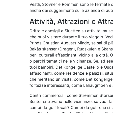
Vestli, Stovner e Rommen sono le fermate de
anche dei suggerimenti sulle aziende di au
Attività, Attrazioni e Attr
Dritte e consigli a Skjetten su attività, muse
che puoi visitare durante il tuo viaggio. Ved
Prinds Christian Augusts Minde, se sai di più
Bakås skanser (Dragen), Rudskulen e Skansen
beni culturali affascinanti vicino alla citt
o parchi tematici nelle vicinanze. Se, ad es
tuoi bambini. Det Kongelige Castello e Oscar
affascinanti, come residenze e palazzi, situa
che meritano un visita, come Det kongelige C
fortezze interessanti, come Lahaugmoen e 
Centri commerciali come Strømmen Storsen
Senter si trovano nelle vicinanze, se vuoi fa
campi da golf locali? Campi da golf che si t