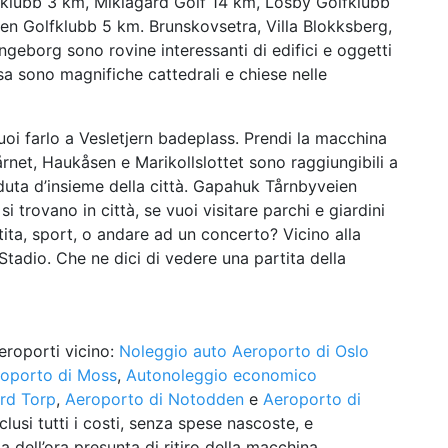
klubb 3 km, Miklagard Golf 14 km, Losby Golfklubb
n Golfklubb 5 km. Brunskovsetra, Villa Blokksberg,
geborg sono rovine interessanti di edifici e oggetti
a sono magnifiche cattedrali e chiese nelle
uoi farlo a Vesletjern badeplass. Prendi la macchina
tårnet, Haukåsen e Marikollslottet sono raggiungibili a
eduta d’insieme della città. Gapahuk Tårnbyveien
 trovano in città, se vuoi visitare parchi e giardini
rtita, sport, o andare ad un concerto? Vicino alla
tadio. Che ne dici di vedere una partita della
eroporti vicino:
Noleggio auto Aeroporto di Oslo
oporto di Moss
,
Autonoleggio economico
rd Torp
,
Aeroporto di Notodden
e
Aeroporto di
lusi tutti i costi, senza spese nascoste, e
dell’ora presunta di ritiro della macchina.