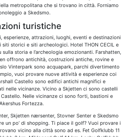
lla metropolitana che si trovano in città. Forniamo
tonoleggio a Skedsmo.
azioni turistiche
i, esperienze, attrazioni, luoghi, eventi e destinazioni
i siti storici e siti archeologici. Hotel THON CECIL e
 sulla storia e l’archeologia emozionanti. Farshatten,
 offrono antichità, costruzioni antiche, rovine e
à. Oslo Vinterpark sono acquapark, parchi divertimento
empio, vuoi provare nuove attività e esperienze coi
shall Castello sono edifici antichi magnifici e
ti nelle vicinanze. Vicino a Skjetten ci sono castelli
astello. Nelle vicinanze ci sono forti, bastioni e
Akershus Fortezza.
ter, Skjetten nærsenter, Stovner Senter e Skedsmo
re un po’ di shopping. Ti piace il golf? Vuoi provare i
rovano vicino alla città sono ad es. Fet Golfklubb 11