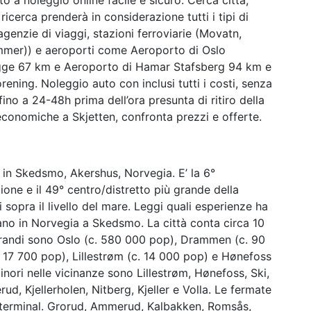
 ricerca prenderà in considerazione tutti i tipi di
genzie di viaggi, stazioni ferroviarie (Movatn,
mmer)) e aeroporti come Aeroporto di Oslo
ge 67 km e Aeroporto di Hamar Stafsberg 94 km e
ening. Noleggio auto con inclusi tutti i costi, senza
no a 24-48h prima dell’ora presunta di ritiro della
onomiche a Skjetten, confronta prezzi e offerte.
va in Skedsmo, Akershus, Norvegia. E’ la 6°
ione e il 49° centro/distretto più grande della
i sopra il livello del mare. Leggi quali esperienze ha
vano in Norvegia a Skedsmo. La città conta circa 10
ù grandi sono Oslo (c. 580 000 pop), Drammen (c. 90
 17 700 pop), Lillestrøm (c. 14 000 pop) e Hønefoss
inori nelle vicinanze sono Lillestrøm, Hønefoss, Ski,
d, Kjellerholen, Nitberg, Kjeller e Volla. Le fermate
ussterminal. Grorud, Ammerud, Kalbakken, Romsås,