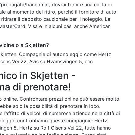
o/prepagata/bancomat, dovrai fornire una carta di
ale al momento del ritiro, perché il fornitore di auto
ritirare il deposito cauzionale per il noleggio. Le
o MasterCard, Visa e in alcuni casi anche American
icine o a Skjetten?
 Skjetten. Compagnie di autonoleggio come Hertz
Olsens Vei 22, Avis su Hvamsvingen 5, ecc.
co in Skjetten -
ma di prenotare!
uto online. Confrontare prezzi online può essere molto
ebbe solo la possibilità di prenotare in loco.
l’affitto di veicoli di numerose aziende nella città di
noleggio confrontiamo queste compagnie: Hertz
ingen 5, Hertz su Rolf Olsens Vei 22, tutte hanno
to a noleggio online facile e sicuro. Cerca città,