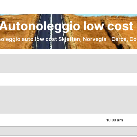
 Autonoleggio low cost 
oleggio auto low cost Skjetten, Norvegia - Cerca, C