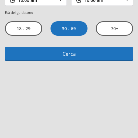
Età del guidatore:
30 - 69
18 - 29
70+
Cerca