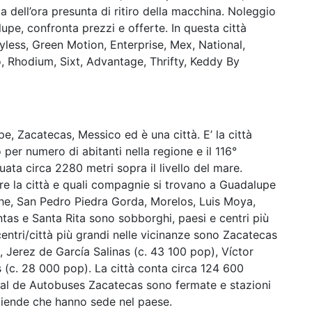
 dell’ora presunta di ritiro della macchina. Noleggio
e, confronta prezzi e offerte. In questa città
less, Green Motion, Enterprise, Mex, National,
o, Rhodium, Sixt, Advantage, Thrifty, Keddy By
pe, Zacatecas, Messico ed è una città. E’ la città
o per numero di abitanti nella regione e il 116°
uata circa 2280 metri sopra il livello del mare.
ire la città e quali compagnie si trovano a Guadalupe
che, San Pedro Piedra Gorda, Morelos, Luis Moya,
tas e Santa Rita sono sobborghi, paesi e centri più
 centri/città più grandi nelle vicinanze sono Zacatecas
, Jerez de García Salinas (c. 43 100 pop), Víctor
(c. 28 000 pop). La città conta circa 124 600
ral de Autobuses Zacatecas sono fermate e stazioni
 aziende che hanno sede nel paese.