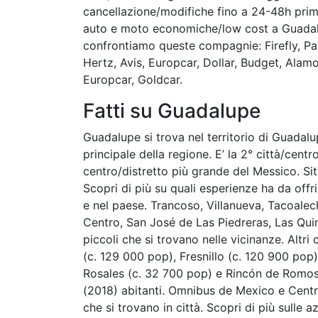
cancellazione/modifiche fino a 24-48h prima
auto e moto economiche/low cost a Guadalup
confrontiamo queste compagnie: Firefly, Pay
Hertz, Avis, Europcar, Dollar, Budget, Alam
Europcar, Goldcar.
Fatti su Guadalupe
Guadalupe si trova nel territorio di Guadalu
principale della regione. E’ la 2° città/centr
centro/distretto più grande del Messico. Sit
Scopri di più su quali esperienze ha da offr
e nel paese. Trancoso, Villanueva, Tacoale
Centro, San José de Las Piedreras, Las Quin
piccoli che si trovano nelle vicinanze. Altri
(c. 129 000 pop), Fresnillo (c. 120 900 pop)
Rosales (c. 32 700 pop) e Rincón de Romos 
(2018) abitanti. Omnibus de Mexico e Cent
che si trovano in città. Scopri di più sulle