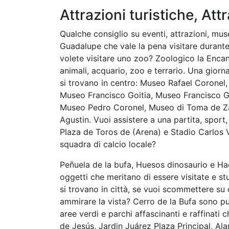
Attrazioni turistiche, Attr
Qualche consiglio su eventi, attrazioni, muse
Guadalupe che vale la pena visitare durante
volete visitare uno zoo? Zoologico la Encan
animali, acquario, zoo e terrario. Una giornat
si trovano in centro: Museo Rafael Coronel
Museo Francisco Goitia, Museo Francisco Go
Museo Pedro Coronel, Museo di Toma de Za
Agustin. Vuoi assistere a una partita, sport
Plaza de Toros de (Arena) e Stadio Carlos Ve
squadra di calcio locale?
Peñuela de la bufa, Huesos dinosaurio e Hac
oggetti che meritano di essere visitate e s
si trovano in città, se vuoi scommettere su c
ammirare la vista? Cerro de la Bufa sono pun
aree verdi e parchi affascinanti e raffinati 
de Jesús, Jardin Juárez Plaza Principal, A