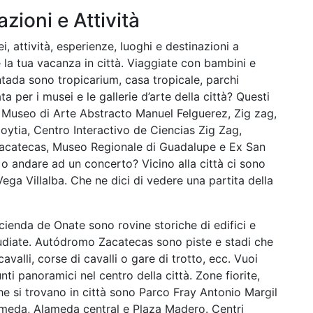
azioni e Attività
i, attività, esperienze, luoghi e destinazioni a
 la tua vacanza in città. Viaggiate con bambini e
tada sono tropicarium, casa tropicale, parchi
a per i musei e le gallerie d’arte della città? Questi
, Museo di Arte Abstracto Manuel Felguerez, Zig zag,
ytia, Centro Interactivo de Ciencias Zig Zag,
catecas, Museo Regionale di Guadalupe e Ex San
, o andare ad un concerto? Vicino alla città ci sono
ga Villalba. Che ne dici di vedere una partita della
ienda de Onate sono rovine storiche di edifici e
tudiate. Autódromo Zacatecas sono piste e stadi che
avalli, corse di cavalli o gare di trotto, ecc. Vuoi
ti panoramici nel centro della città. Zone fiorite,
che si trovano in città sono Parco Fray Antonio Margil
lameda, Alameda central e Plaza Madero. Centri