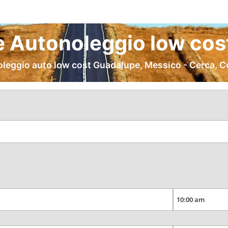
 Autonoleggio low cost
oleggio auto low cost Guadalupe, Messico - Cerca, C