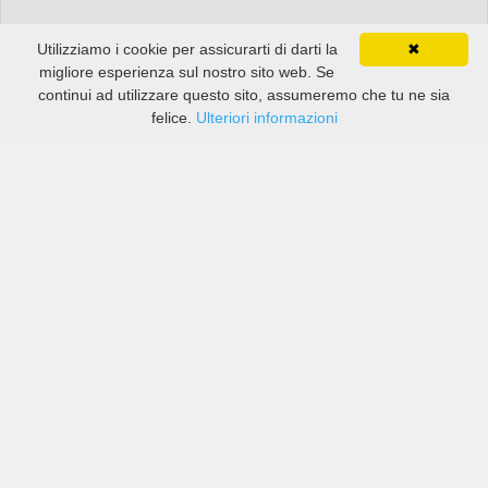
Utilizziamo i cookie per assicurarti di darti la
✖
migliore esperienza sul nostro sito web. Se
continui ad utilizzare questo sito, assumeremo che tu ne sia
felice.
Ulteriori informazioni
Prezzi di compagnie sia grandi che piccole in Ciudad
López Mateos