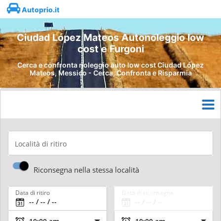
Autoprio.it
Ciudad López Mateos Autonoleggio low
cost e Furgoni
Cerca e confronta noleggio auto low cost Ciudad López
Mateos, Messico - Cerca, Confronta e Risparmia
Località di ritiro
Riconsegna nella stessa località
Data di ritiro
Data di riconsegna