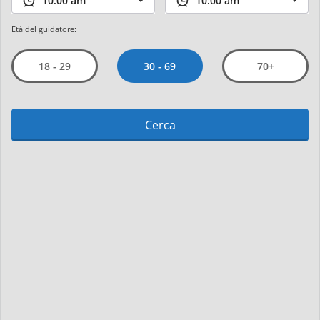
Età del guidatore:
30 - 69
18 - 29
70+
Cerca