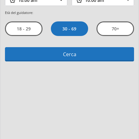
Età del guidatore:
30 - 69
18 - 29
70+
Cerca