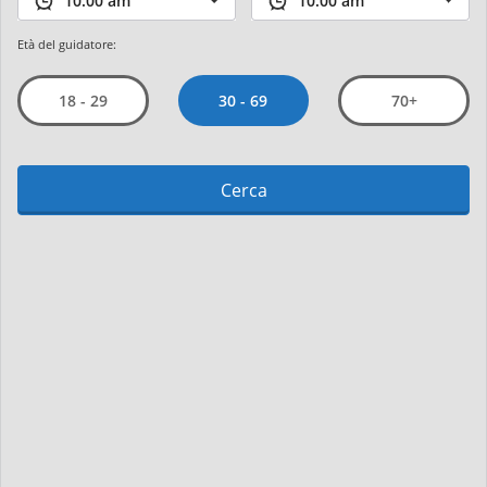
Età del guidatore:
30 - 69
18 - 29
70+
Cerca