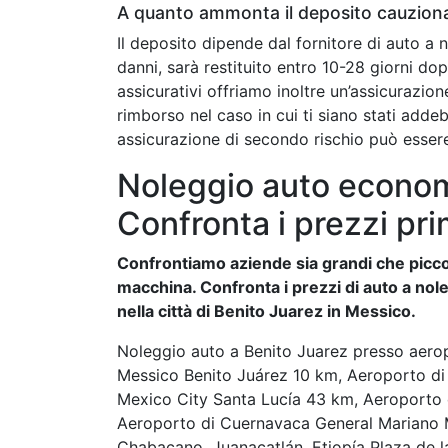
A quanto ammonta il deposito cauziona
Il deposito dipende dal fornitore di auto a 
danni, sarà restituito entro 10-28 giorni dop
assicurativi offriamo inoltre un’assicurazion
rimborso nel caso in cui ti siano stati addeb
assicurazione di secondo rischio può esser
Noleggio auto econom
Confronta i prezzi pri
Confrontiamo aziende sia grandi che piccol
macchina. Confronta i prezzi di auto a nole
nella città di Benito Juarez in Messico.
Noleggio auto a Benito Juarez presso aerop
Messico Benito Juárez 10 km, Aeroporto d
Mexico City Santa Lucía 43 km, Aeroporto
Aeroporto di Cuernavaca General Mariano M
Chabacano, Juanacatlán, Etiopía Plaza de l