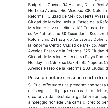
Budget su Cuenca 94 Álamos, Dollar Rent 
Hertz su Avenida Río Mixcoac 330 Colonia d
Reforma 1 Ciudad de México, Hertz Avasa s
Ciudad de México, Avis su Paseo de la Re
México, Hertz su Leibnitz 100 Transito Loc
su Av Patriotismo 69 Escandón Ii Sección d
Reforma no 231 Esq Río Amazonas Colonia 
la Reforma Centro Ciudad de México, Alam
Avenida Paseo de la Reforma 325 Ciudad d
Ciudad de México, America su Playa Roquet
Holiday Inn Cdmx su Dakota 95 Nápoles Ci
Avenida Paseo de la Reforma 208 Ciudad d
Posso prenotare senza una carta di cre
Sì. Puoi effettuare una prenotazione senza 
cui scegliessi di pagare con carta di debit
credito valida intestata al guidatore princip
a noleggio richiede una carta di credito per 
carte di credito accettate per il ritiro son