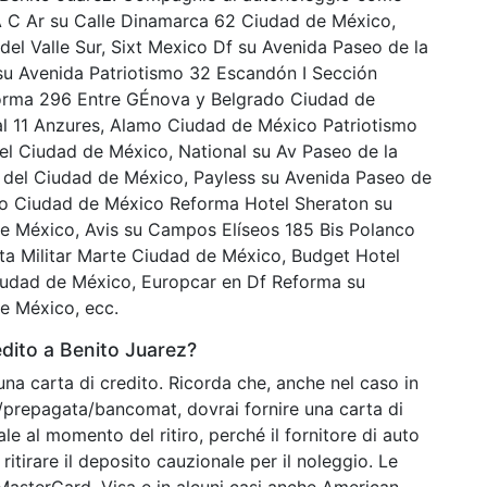
A C Ar su Calle Dinamarca 62 Ciudad de México,
el Valle Sur, Sixt Mexico Df su Avenida Paseo de la
u Avenida Patriotismo 32 Escandón I Sección
forma 296 Entre GÉnova y Belgrado Ciudad de
al 11 Anzures, Alamo Ciudad de México Patriotismo
el Ciudad de México, National su Av Paseo de la
del Ciudad de México, Payless su Avenida Paseo de
o Ciudad de México Reforma Hotel Sheraton su
e México, Avis su Campos Elíseos 185 Bis Polanco
a Militar Marte Ciudad de México, Budget Hotel
udad de México, Europcar en Df Reforma su
e México, ecc.
dito a Benito Juarez?
una carta di credito. Ricorda che, anche nel caso in
o/prepagata/bancomat, dovrai fornire una carta di
ale al momento del ritiro, perché il fornitore di auto
ritirare il deposito cauzionale per il noleggio. Le
o MasterCard, Visa e in alcuni casi anche American