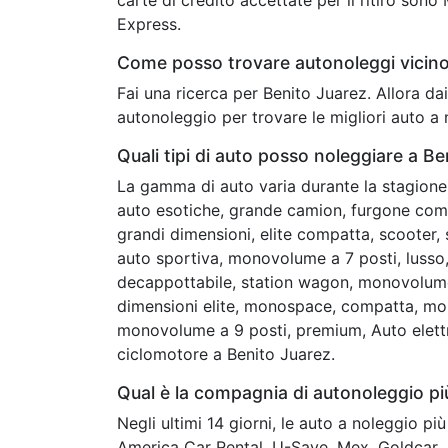
Express.
Come posso trovare autonoleggi vicino
Fai una ricerca per Benito Juarez. Allora d
autonoleggio per trovare le migliori auto a 
Quali tipi di auto posso noleggiare a B
La gamma di auto varia durante la stagione 
auto esotiche, grande camion, furgone commer
grandi dimensioni, elite compatta, scooter, 
auto sportiva, monovolume a 7 posti, lusso, 
decappottabile, station wagon, monovolume
dimensioni elite, monospace, compatta, mon
monovolume a 9 posti, premium, Auto elettri
ciclomotore a Benito Juarez.
Qual è la compagnia di autonoleggio p
Negli ultimi 14 giorni, le auto a noleggio p
America Car Rental, U-Save, Mex, Goldcar,