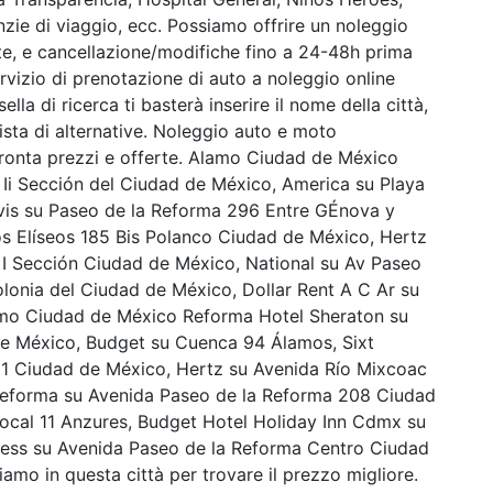
nzie di viaggio, ecc. Possiamo offrire un noleggio
ste, e cancellazione/modifiche fino a 24-48h prima
ervizio di prenotazione di auto a noleggio online
lla di ricerca ti basterà inserire il nome della città,
ista di alternative. Noleggio auto e moto
ronta prezzi e offerte. Alamo Ciudad de México
Ii Sección del Ciudad de México, America su Playa
vis su Paseo de la Reforma 296 Entre GÉnova y
s Elíseos 185 Bis Polanco Ciudad de México, Hertz
I Sección Ciudad de México, National su Av Paseo
onia del Ciudad de México, Dollar Rent A C Ar su
mo Ciudad de México Reforma Hotel Sheraton su
e México, Budget su Cuenca 94 Álamos, Sixt
 1 Ciudad de México, Hertz su Avenida Río Mixcoac
 Reforma su Avenida Paseo de la Reforma 208 Ciudad
Local 11 Anzures, Budget Hotel Holiday Inn Cdmx su
ess su Avenida Paseo de la Reforma Centro Ciudad
mo in questa città per trovare il prezzo migliore.