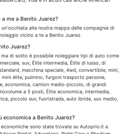
 a me a Benito Juarez?
ai un'occhiata alla nostra mappa delle compagnie di
noleggio vicino a te a Benito Juarez.
enito Juarez?
ma di solito è possibile noleggiare tipi di auto come
ciale, suv, Élite intermedia, Élite di lusso, di
standard, macchina speciale, 4wd, convertibile, mini,
mini élite, pulmino, furgoni trasporto persone,
, economica, camion medio-piccolo, di grandi
ovolume a 5 posti, Élite economica, intermedia,
ca, piccolo suv, fuoristrada, auto ibride, suv medio,
iù economica a Benito Juarez?
iù economiche sono state trovate su Autoprio.it a
 Adocar Rental, Advantage, Right Cars e Rhodium.