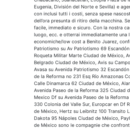
Eugenia, División del Norte e Sevilla) e age
con inclusi tutti i costi, senza spese nasco
dell’ora presunta di ritiro della macchina. S
facile, immediato e sicuro. Con la nostra case
luogo, ecc. e otterrai immediatamente una l
economiche/low cost a Benito Juarez, conf
Patriotismo su Av Patriotismo 69 Escandón 
Roqueta Militar Marte Ciudad de México, A
Belgrado Ciudad de México, Avis su Campo
Avasa su Avenida Patriotismo 32 Escandón 
de la Reforma no 231 Esq Río Amazonas Col
Calle Dinamarca 62 Ciudad de México, Ala
Avenida Paseo de la Reforma 325 Ciudad d
Mexico Df su Avenida Paseo de la Reforma
330 Colonia del Valle Sur, Europcar en Df
de México, Hertz su Leibnitz 100 Transito 
Dakota 95 Nápoles Ciudad de México, Payl
de México sono le compagnie che confrontia