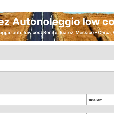
ez Autonoleggio low co
eggio auto low cost Benito Juarez, Messico - Cerca,