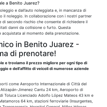
le a Benito Juarez?
noleggio e dall’auto noleggiata e, in mancanza di
o il noleggio. In collaborazione con i nostri partner
e di secondo rischio che consente di richiedere il
itati danni da collisione o furto. Questa
e acquistata al momento della prenotazione.
ico in Benito Juarez -
ma di prenotare!
e e troviamo il prezzo migliore per ogni tipo di
ggio e dell’affitto di veicoli di numerose aziende
orti come Aeroporto Internazionale di Città del
i Atizapán-Jimenez Cantu 24 km, Aeroporto di
 di Toluca Licenciado Adolfo López Mateos 43 km e
atamoros 64 km, stazioni ferroviarie (Insurgentes,
a Transparencia, Hospital General, Niños Héroes,