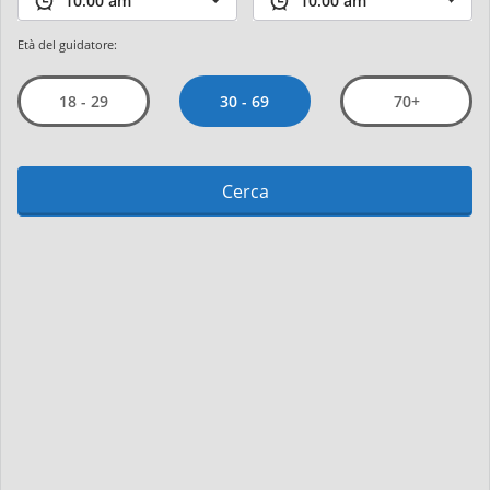
Età del guidatore:
30 - 69
18 - 29
70+
Cerca