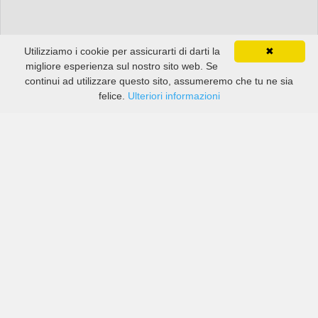
Utilizziamo i cookie per assicurarti di darti la
✖
migliore esperienza sul nostro sito web. Se
continui ad utilizzare questo sito, assumeremo che tu ne sia
felice.
Ulteriori informazioni
Prezzi di compagnie sia grandi che piccole in Larache