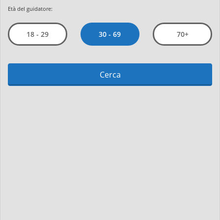
Età del guidatore:
30 - 69
18 - 29
70+
Cerca