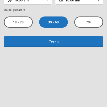
Età del guidatore:
30 - 69
18 - 29
70+
Cerca