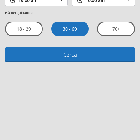
Età del guidatore:
30 - 69
18 - 29
70+
Cerca