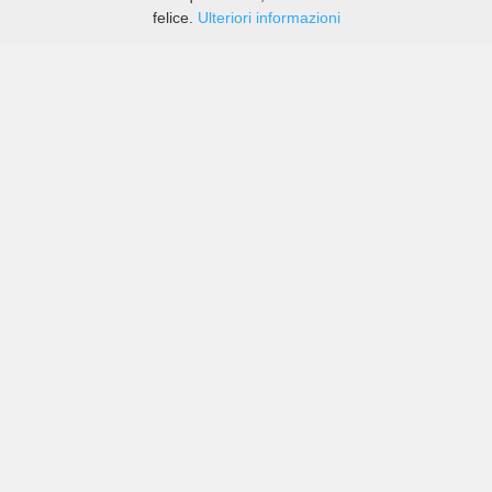
felice.
Ulteriori informazioni
Prezzi di compagnie sia grandi che piccole in Aeroporto
di Ouarzazate