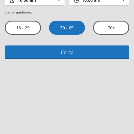
Età del guidatore:
30 - 69
18 - 29
70+
Cerca