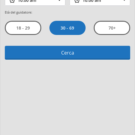
Età del guidatore:
30 - 69
18 - 29
70+
Cerca