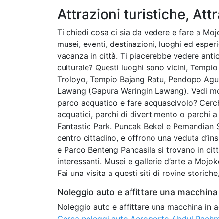
Attrazioni turistiche, Attr
Ti chiedi cosa ci sia da vedere e fare a Mojo
musei, eventi, destinazioni, luoghi ed esper
vacanza in città. Ti piacerebbe vedere antich
culturale? Questi luoghi sono vicini, Temp
Troloyo, Tempio Bajang Ratu, Pendopo Agu
Lawang (Gapura Waringin Lawang). Vedi monu
parco acquatico e fare acquascivolo? Cerchi
acquatici, parchi di divertimento o parchi
Fantastic Park. Puncak Bekel e Pemandian S
centro cittadino, e offrono una veduta d’in
e Parco Benteng Pancasila si trovano in città,
interessanti. Musei e gallerie d’arte a Mojo
Fai una visita a questi siti di rovine storic
Noleggio auto e affittare una macchina 
Noleggio auto e affittare una macchina in a
Cerca noleggi auto Aeroporto Abdul Rach