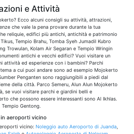
azioni e Attività
kerto? Ecco alcuni consigli su attività, attrazioni,
ienze che vale la pena provare durante la tua
e reliquie, edifici più antichi, antichità e patrimonio
io Tikus, Tempio Brahu, Tomba Syeh Jumadil Kubro
ng Trowulan, Kolam Air Segaran e Tempio Wringin
menti antichi e vecchi edifici? Vuoi visitare un
 attività ed esperienze con i bambini? Parchi
 a tema a cui puoi andare sono ad esempio Mojokerto
umber Penganten sono raggiungibili a piedi dal
sieme della città. Parco Semeru, Alun Alun Mojokerto
 se vuoi visitare parchi e giardini belli e
kerto che possono essere interessanti sono Al Ikhlas.
he, Tempio Gentong.
in aeroporti vicino
eroporti vicino:
Noleggio auto Aeroporto di Juanda
,
man Saleh
e
Autonoleggio Aeroporto di Ngloram
.