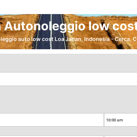
 Autonoleggio low cost
leggio auto low cost Loa Janan, Indonesia - Cerca, 