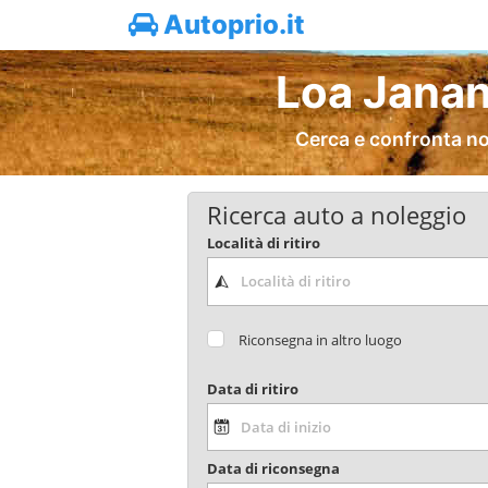
Autoprio.it
Loa Janan
Cerca e confronta no
Ricerca auto a noleggio
Località di ritiro
Riconsegna in altro luogo
Data di ritiro
Data di riconsegna