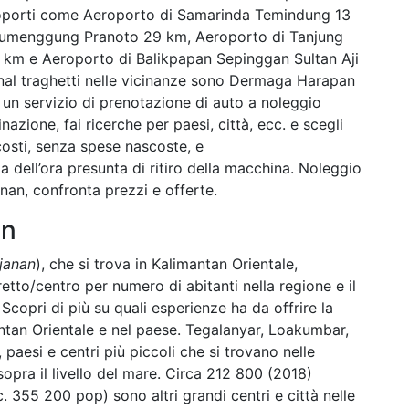
aeroporti come Aeroporto di Samarinda Temindung 13
Tumenggung Pranoto 29 km, Aeroporto di Tanjung
km e Aeroporto di Balikpapan Sepinggan Sultan Aji
al traghetti nelle vicinanze sono Dermaga Harapan
 un servizio di prenotazione di auto a noleggio
inazione, fai ricerche per paesi, città, ecc. e scegli
 costi, senza spese nascoste, e
 dell’ora presunta di ritiro della macchina. Noleggio
an, confronta prezzi e offerte.
an
janan
), che si trova in Kalimantan Orientale,
tretto/centro per numero di abitanti nella regione e il
Scopri di più su quali esperienze ha da offrire la
ntan Orientale e nel paese. Tegalanyar, Loakumbar,
esi e centri più piccoli che si trovano nelle
 sopra il livello del mare. Circa 212 800 (2018)
. 355 200 pop) sono altri grandi centri e città nelle