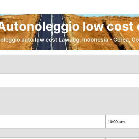
utonoleggio low cost 
oleggio auto low cost Lawang, Indonesia - Cerca, C