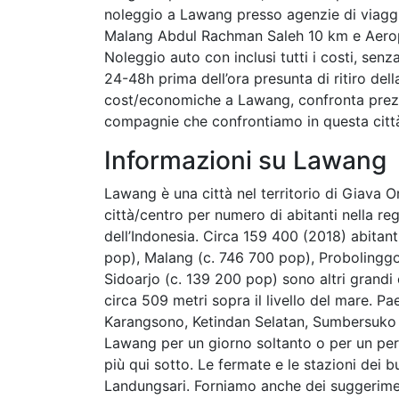
noleggio a Lawang presso agenzie di viaggi
Malang Abdul Rachman Saleh 10 km e Aerop
Noleggio auto con inclusi tutti i costi, sen
24-48h prima dell’ora presunta di ritiro de
cost/economiche a Lawang, confronta prezzi
compagnie che confrontiamo in questa città 
Informazioni su Lawang
Lawang è una città nel territorio di Giava O
città/centro per numero di abitanti nella re
dell’Indonesia. Circa 159 400 (2018) abitant
pop), Malang (c. 746 700 pop), Probolinggo
Sidoarjo (c. 139 200 pop) sono altri grandi c
circa 509 metri sopra il livello del mare. Pa
Karangsono, Ketindan Selatan, Sumbersuko e 
Lawang per un giorno soltanto o per un peri
più qui sotto. Le fermate e le stazioni dei 
Landungsari. Forniamo anche dei suggerimen