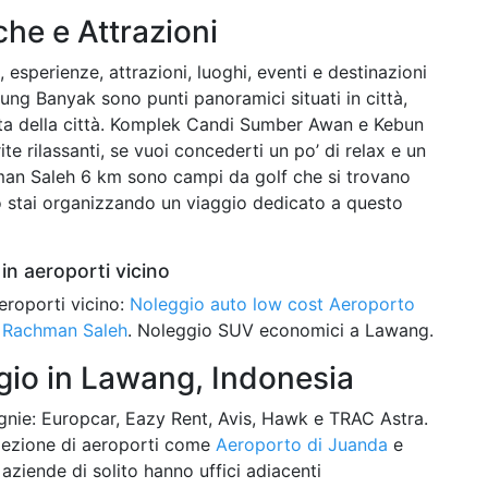
iche e Attrazioni
, esperienze, attrazioni, luoghi, eventi e destinazioni
nung Banyak sono punti panoramici situati in città,
ta della città. Komplek Candi Sumber Awan e Kebun
te rilassanti, se vuoi concederti un po’ di relax e un
man Saleh 6 km sono campi da golf che si trovano
 o stai organizzando un viaggio dedicato a questo
in aeroporti vicino
eroporti vicino:
Noleggio auto low cost Aeroporto
 Rachman Saleh
. Noleggio SUV economici a Lawang.
io in Lawang, Indonesia
nie: Europcar, Eazy Rent, Avis, Hawk e TRAC Astra.
selezione di aeroporti come
Aeroporto di Juanda
e
 aziende di solito hanno uffici adiacenti