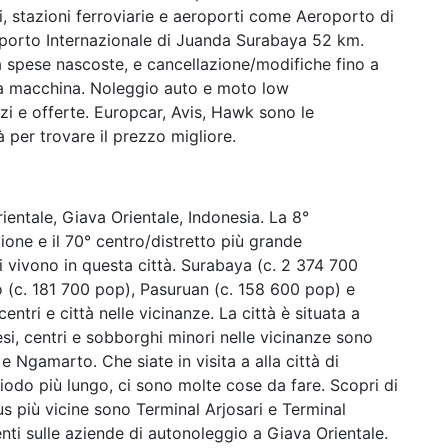
, stazioni ferroviarie e aeroporti come Aeroporto di
orto Internazionale di Juanda Surabaya 52 km.
za spese nascoste, e cancellazione/modifiche fino a
lla macchina. Noleggio auto e moto low
 e offerte. Europcar, Avis, Hawk sono le
per trovare il prezzo migliore.
rientale, Giava Orientale, Indonesia. La 8°
gione e il 70° centro/distretto più grande
i vivono in questa città. Surabaya (c. 2 374 700
 (c. 181 700 pop), Pasuruan (c. 158 600 pop) e
entri e città nelle vicinanze. La città è situata a
esi, centri e sobborghi minori nelle vicinanze sono
Ngamarto. Che siate in visita a alla città di
odo più lungo, ci sono molte cose da fare. Scopri di
bus più vicine sono Terminal Arjosari e Terminal
ti sulle aziende di autonoleggio a Giava Orientale.