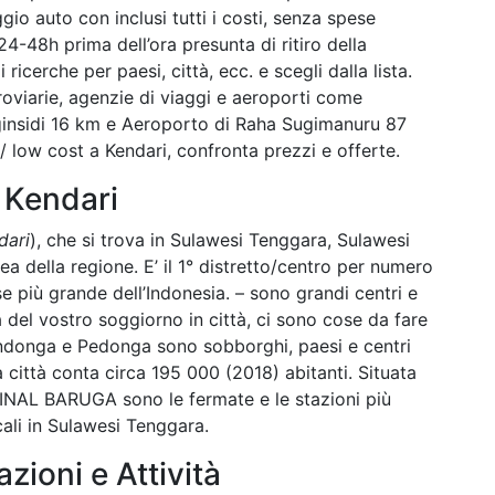
gio auto con inclusi tutti i costi, senza spese
4-48h prima dell’ora presunta di ritiro della
ricerche per paesi, città, ecc. e scegli dalla lista.
rroviarie, agenzie di viaggi e aeroporti come
insidi 16 km e Aeroporto di Raha Sugimanuru 87
low cost a Kendari, confronta prezzi e offerte.
 Kendari
dari
), che si trova in Sulawesi Tenggara, Sulawesi
ea della regione. E’ il 1° distretto/centro per numero
se più grande dell’Indonesia. – sono grandi centri e
a del vostro soggiorno in città, ci sono cose da fare
ndonga e Pedonga sono sobborghi, paesi e centri
a città conta circa 195 000 (2018) abitanti. Situata
RMINAL BARUGA sono le fermate e le stazioni più
cali in Sulawesi Tenggara.
azioni e Attività