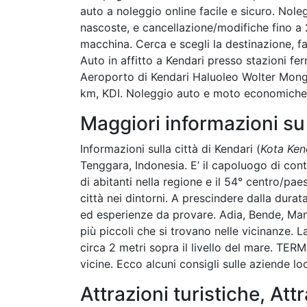
auto a noleggio online facile e sicuro. Noleg
nascoste, e cancellazione/modifiche fino a 2
macchina. Cerca e scegli la destinazione, fai 
Auto in affitto a Kendari presso stazioni fe
Aeroporto di Kendari Haluoleo Wolter Mong
km, KDI. Noleggio auto e moto economiche/ 
Maggiori informazioni su
Informazioni sulla città di Kendari (
Kota Ken
Tenggara, Indonesia. E’ il capoluogo di cont
di abitanti nella regione e il 54° centro/pae
città nei dintorni. A prescindere dalla durat
ed esperienze da provare. Adia, Bende, Ma
più piccoli che si trovano nelle vicinanze. L
circa 2 metri sopra il livello del mare. TE
vicine. Ecco alcuni consigli sulle aziende lo
Attrazioni turistiche, Attr