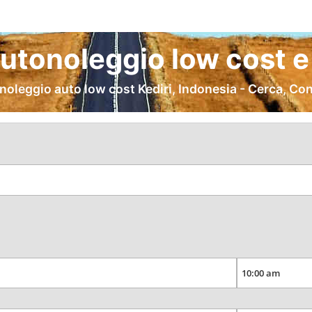
Autonoleggio low cost e
noleggio auto low cost Kediri, Indonesia - Cerca, Co