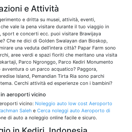
azioni e Attività
rimento e dritta su musei, attività, eventi,
 che vale la pena visitare durante il tuo viaggio in
o, sport e concerti ecc. puoi visitare Brawijaya
e? Che ne dici di Golden Swalayan dan Bioskop,
mirare una veduta dell’intera città? Papar Farm sono
rchi, aree verdi e spazi fioriti che meritano una visita
ekartaji, Parco Ngronggo, Parco Kediri Monumento
co avventura o un parco acquatico? Paggora,
redise Island, Pemandian Tirta Ria sono parchi
 tema. Cerchi attività ed esperienze con i bambini?
in aeroporti vicino
eroporti vicino:
Noleggio auto low cost Aeroporto
Rachman Saleh
e
Cerca noleggi auto Aeroporto di
ne di auto a noleggio online facile e sicuro.
o in Kediri, Indonesia