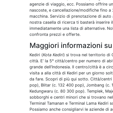
agenzie di viaggio, ecc. Possiamo offrire un
nascoste, e cancellazione/modifiche fino a 2
macchina. Servizio di prenotazione di auto 
nostra casella di ricerca ti basterà inserire i
immediatamente una lista di alternative. N
confronta prezzi e offerte.
Maggiori informazioni su
Kediri (
Kota Kediri
) si trova nel territorio d
città. E’ la 5° città/centro per numero di abi
grande dell’Indonesia. Il centro/città è a cir
visita a alla città di Kediri per un giorno s
da fare. Scopri di più qui sotto. Città/centr
pop), Blitar (c. 132 400 pop), Jombang (c.
Kedungwaru (c. 80 300 pop). Templek, Maj
sobborghi e centri minori che si trovano nel
Terminal Tamanan e Terminal Lama Kediri son
Possiamo anche consigliarvi le aziende di a