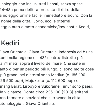
 noleggio con inclusi tutti i costi, senza spese
4-48h prima dell’ora presunta di ritiro della
a noleggio online facile, immediato e sicuro. Con la
l nome della città, luogo, ecc. e otterrai
oleggio auto e moto economiche/low cost a Kediri,
 Kediri
i Giava Orientale, Giava Orientale, Indonesia ed è una
tanti nella regione e il 43° centro/distretto più
ca 74 metri sopra il livello del mare. Che siate in
oltanto o per un periodo più lungo, ci sono molte cose
i più grandi nei dintorni sono Madiun (c. 186 100
 126 500 pop), Mojokerto (c. 112 600 pop) e
enang Barat, Lirboyo e Sukorame Timur sono paesi,
le vicinanze. Conta circa 235 100 (2018) abitanti.
o fermate e stazioni che si trovano in città.
utonoleggio a Giava Orientale.