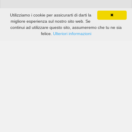
Utilizziamo i cookie per assicurarti di darti la
✖
migliore esperienza sul nostro sito web. Se
continui ad utilizzare questo sito, assumeremo che tu ne sia
felice.
Ulteriori informazioni
Prezzi di compagnie sia grandi che piccole in Grogol