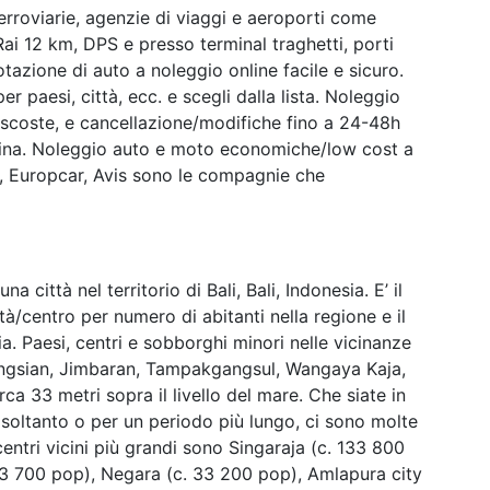
erroviarie, agenzie di viaggi e aeroporti come
ai 12 km, DPS e presso terminal traghetti, porti
otazione di auto a noleggio online facile e sicuro.
er paesi, città, ecc. e scegli dalla lista. Noleggio
nascoste, e cancellazione/modifiche fino a 24-48h
cchina. Noleggio auto e moto economiche/low cost a
, Europcar, Avis sono le compagnie che
 una città nel territorio di Bali, Bali, Indonesia. E’ il
tà/centro per numero di abitanti nella regione e il
ia. Paesi, centri e sobborghi minori nelle vicinanze
ngsian, Jimbaran, Tampakgangsul, Wangaya Kaja,
rca 33 metri sopra il livello del mare. Che siate in
o soltanto o per un periodo più lungo, ci sono molte
centri vicini più grandi sono Singaraja (c. 133 800
33 700 pop), Negara (c. 33 200 pop), Amlapura city