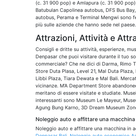
(c. 31 900 pop) e Amlapura (c. 31 900 pop).
Batubulan Capolinea autobus, DFS Bus Bay,
autobus, Perama e Terminal Mengwi sono ferm
più sulle aziende che hanno sede nel paese.
Attrazioni, Attività e Attr
Consigli e dritte su attività, esperienze, mus
Denpasar che puoi visitare durante il tuo so
commerciale? Che ne dici di Darma, Rimo 
Store Duta Plasa, Level 21, Mal Duta Plaza
Libbi Plaza, Tiara Dewata e Mal Bali. Merc
vicinanze. M’A Department Store abandoned 
meritano di essere visitate e studiate. Mus
interessanti sono Museum Le Mayeur, Muse
Agung Bung Karno, 3D Dream Museum Zone 
Noleggio auto e affittare una macchina 
Noleggio auto e affittare una macchina in a
Denpasar Bali
,
Noleggio auto economico Ae