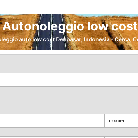
Autonoleggio low cost
oleggio auto low cost Denpasar, Indonesia - Cerca, C