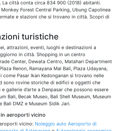
 La città conta circa 834 900 (2018) abitanti.
 Monkey Forest Central Parking, Ubung Capolinea
ate e stazioni che si trovano in città. Scopri di
azioni turistiche
ei, attrazioni, eventi, luoghi e destinazioni a
ggiorno in città. Shopping in un centro
Trade Center, Dewata Centro, Matahari Department
, Plaza Renon, Ramayana Mal Bali, Plaza Udayana,
ati come Pasar Ikan Kedonganan si trovano nelle
sono rovine storiche di edifici e oggetti che
ei e gallerie d’arte a Denpasar che possono essere
um Bali, Becak Museo, Bali Shell Museum, Museum
Bali DMZ e Museum Sidik Jari.
in aeroporti vicino
eroporti vicino:
Noleggio auto Aeroporto di
roporto di Selaparang
e
Autonoleggio economico