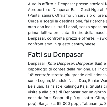
Auto in affitto a Denpasar presso stazioni f
Aeroporto di Denpasar Bali I Gusti Ngurah R
(Pantai sanur). Offriamo un servizio di pren
Cerca e scegli la destinazione, fai ricerche p
auto con inclusi tutti i costi, senza spese 
prima dell’ora presunta di ritiro della ma
Denpasar, confronta prezzi e offerte. Hawk
confrontiamo in questo centro/paese.
Fatti su Denpasar
Denpasar (
Kota Denpasar, Denpasar Bali
) è
capoluogo di contea della regione. La 1° cit
14° centro/distretto più grande dell’Indones
sono Legian, Munduk, Nusa Dua, Banjar Wa
Belaluan, Tainsiat e Kaliungu Kaja. Situata ci
visita a alla città di Denpasar per un giorn
cose da fare. Scopri di più qui sotto. Città/
pop), Banjar (c. 89 000 pop), Tabanan (c. 