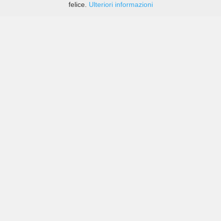
felice.
Ulteriori informazioni
Prezzi di compagnie sia grandi che piccole in Cikampek