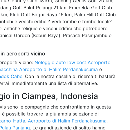
f & Country Club 18 km, Gunung Geulis Golf 20 km,
ang Golf Bukit Pelangi 21 km, Emerelda Golf Club
km, Klub Golf Bogor Raya 16 km, Palm Hill Golf Club
tichi e vecchi edifici? Vedi tombe e tombe locali?
e, antiche reliquie e vecchi edifici che potrebbero
otanical Garden (Kebun Raya), Prasasti Pasir jambu e
in aeroporti vicino
eroporti vicino:
Noleggio auto low cost Aeroporto
 macchina Aeroporto di Halim Perdanakusuma
e
ondok Cabe
. Con la nostra casella di ricerca ti basterà
terrai immediatamente una lista di alternative.
io in Ciampea, Indonesia
vis sono le compagnie che confrontiamo in questa
to è possibile trovare la più ampia selezione di
karno-Hatta
,
Aeroporto di Halim Perdanakusuma
,
Pulau Panjang
. Le grandi aziende di solito hanno