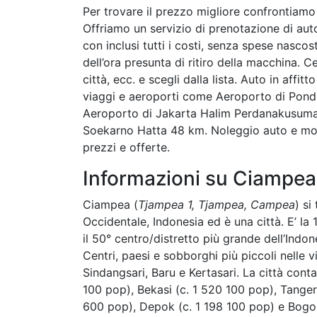
Per trovare il prezzo migliore confrontiam
Offriamo un servizio di prenotazione di auto
con inclusi tutti i costi, senza spese nasco
dell’ora presunta di ritiro della macchina. Ce
città, ecc. e scegli dalla lista. Auto in affi
viaggi e aeroporti come Aeroporto di Pon
Aeroporto di Jakarta Halim Perdanakusuma
Soekarno Hatta 48 km. Noleggio auto e mo
prezzi e offerte.
Informazioni su Ciampea
Ciampea (
Tjampea 1, Tjampea, Campea
) si
Occidentale, Indonesia ed è una città. E’ la 
il 50° centro/distretto più grande dell’Indone
Centri, paesi e sobborghi più piccoli nelle
Sindangsari, Baru e Kertasari. La città cont
100 pop), Bekasi (c. 1 520 100 pop), Tange
600 pop), Depok (c. 1 198 100 pop) e Bogor