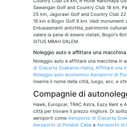
Country Club 24 km, R Hotel Rancmaya Gol
Sawangan Golf and Country Club 18 km, Pad
25 km, Jagorawi Golf and Country Club 22 
18 km e Bogor Golf 9 km. Vedi monumenti an
Entusiasmanti antichità, patrimonio cultural
valere la pena di essere visitati, Bogor’s B
SITUS MBAH DALEM.
Noleggio auto e affittare una macchina 
Noleggio auto e affittare una macchina in a
di Giacarta Soekarno-Hatta
,
Affittare una
Noleggio auto economico Aeroporto di P
inserire il nome della città, luogo, ecc. e ot
Compagnie di autonolegg
Hawk, Europcar, TRAC Astra, Eazy Rent e A
città per trovare il prezzo migliore. Di soli
aeroporti come
Aeroporto di Giacarta Soe
Aeroporto di Pondok Cabe
e
Aeroporto di 