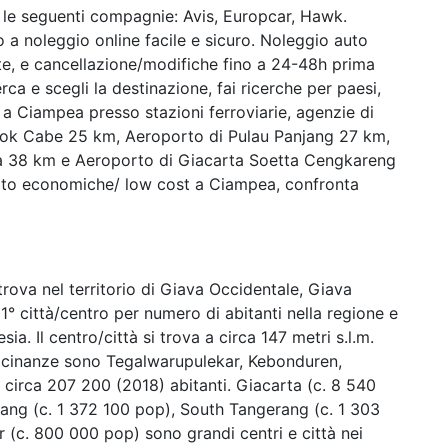
o le seguenti compagnie: Avis, Europcar, Hawk.
 a noleggio online facile e sicuro. Noleggio auto
ste, e cancellazione/modifiche fino a 24-48h prima
rca e scegli la destinazione, fai ricerche per paesi,
tto a Ciampea presso stazioni ferroviarie, agenzie di
dok Cabe 25 km, Aeroporto di Pulau Panjang 27 km,
 38 km e Aeroporto di Giacarta Soetta Cengkareng
to economiche/ low cost a Ciampea, confronta
 trova nel territorio di Giava Occidentale, Giava
11° città/centro per numero di abitanti nella regione e
sia. Il centro/città si trova a circa 147 metri s.l.m.
 vicinanze sono Tegalwarupulekar, Kebonduren,
a circa 207 200 (2018) abitanti. Giacarta (c. 8 540
rang (c. 1 372 100 pop), South Tangerang (c. 1 303
 (c. 800 000 pop) sono grandi centri e città nei