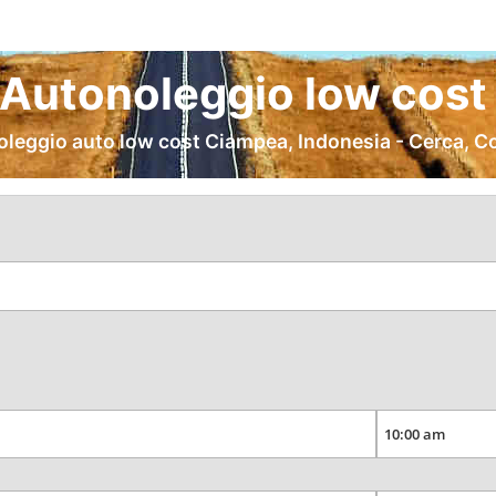
Autonoleggio low cost 
oleggio auto low cost Ciampea, Indonesia - Cerca, C