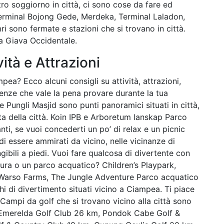
tro soggiorno in città, ci sono cose da fare ed
erminal Bojong Gede, Merdeka, Terminal Laladon,
 sono fermate e stazioni che si trovano in città.
 a Giava Occidentale.
vità e Attrazioni
pea? Ecco alcuni consigli su attività, attrazioni,
ienze che vale la pena provare durante la tua
Pungli Masjid sono punti panoramici situati in città,
a della città. Koin IPB e Arboretum lanskap Parco
anti, se vuoi concederti un po’ di relax e un picnic
di essere ammirati da vicino, nelle vicinanze di
ibili a piedi. Vuoi fare qualcosa di divertente con
tura o un parco acquatico? Children’s Playpark,
an Warso Farms, The Jungle Adventure Parco acquatico
i di divertimento situati vicino a Ciampea. Ti piace
? Campi da golf che si trovano vicino alla città sono
 Emerelda Golf Club 26 km, Pondok Cabe Golf &