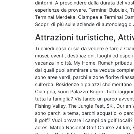
dintorni. A prescindere dalla durata del vos
esperienze da provare. Terminal Bubulak, T
Terminal Merdeka, Ciampea e Terminal Damri
Scopri di più sulle aziende di autonoleggio
Attrazioni turistiche, Atti
Ti chiedi cosa ci sia da vedere e fare a Ciam
musei, eventi, destinazioni, luoghi ed esper
vacanza in città. My Home, Rumah pribadu e 
dai quali puoi ammirare una veduta complet
sono aree verdi, parchi e zone fiorite rilass
sull’erba. Residenze e palazzi che meritano 
Ciampea, sono Palazzo Bogor. Tutti raggiung
tutta la famiglia? Visitando un parco avven
Fishing Valley, The Jungle Fest, SKI, Duri
sono parchi a tema, parchi acquatici o parch
il golf? Vuoi provare i campi da golf locali
ad es. Matoa Nasional Golf Course 24 km,