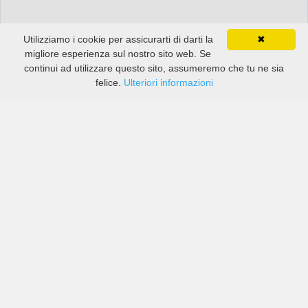
Utilizziamo i cookie per assicurarti di darti la
✖
migliore esperienza sul nostro sito web. Se
continui ad utilizzare questo sito, assumeremo che tu ne sia
felice.
Ulteriori informazioni
Prezzi di compagnie sia grandi che piccole in Bandung