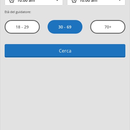
Età del guidatore:
30 - 69
18 - 29
70+
Cerca