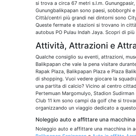
si trova a circa 67 metri s.l.m. Gunungpasir
Gunungbalikpapan sono paesi, sobborghi e ce
Città/centri più grandi nei dintorni sono C
Queste fermate e stazioni si trovano in ci
autobus PO Pulau Indah Jaya. Scopri di più
Attività, Attrazioni e Attr
Qualche consiglio su eventi, attrazioni, muse
Balikpapan che vale la pena visitare durant
Rapak Plaza, Balikpapan Plaza e Plaza Balik
di shopping. Vuoi vedere giocare la squadr
una partita di calcio? Vicino al centro citt
Pertemuan Margomulyo, Stadion Sudirman e
Club 11 km sono campi da golf che si trovan
organizzando un viaggio dedicato a questo
Noleggio auto e affittare una macchina 
Noleggio auto e affittare una macchina in a
Balikpapan Sepinggan
e
Auto in affitto Ae