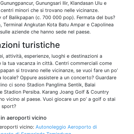
, Gunungpancur, Gunungsari Ilir, Klandasan Ulu e
ntri minori che si trovano nelle vicinanze.
ity of Balikpapan (c. 700 000 pop). Fermata del bus?
ttà, Terminal Angkutan Kota Batu Ampar e Capolinea
 sulle aziende che hanno sede nel paese.
azioni turistiche
i, attività, esperienze, luoghi e destinazioni a
e la tua vacanza in città. Centri commerciali come
papan si trovano nelle vicinanze, se vuoi fare un po’
a locale? Oppure assistere a un concerto? Guardare
adino ci sono Stadion Panglima Sentik, Balai
 Stadion Persiba. Karang Joang Golf & Country
o vicino al paese. Vuoi giocare un po’ a golf o stai
 sport?
in aeroporti vicino
eroporti vicino:
Autonoleggio Aeroporto di
roporto di Samarinda Temindung
.