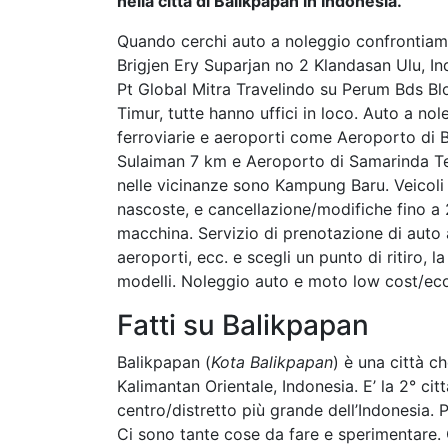
nella città di Balikpapan in Indonesia.
Quando cerchi auto a noleggio confrontiam
Brigjen Ery Suparjan no 2 Klandasan Ulu, 
Pt Global Mitra Travelindo su Perum Bds B
Timur, tutte hanno uffici in loco. Auto a no
ferroviarie e aeroporti come Aeroporto di
Sulaiman 7 km e Aeroporto di Samarinda Te
nelle vicinanze sono Kampung Baru. Veicoli in
nascoste, e cancellazione/modifiche fino a 2
macchina. Servizio di prenotazione di auto a
aeroporti, ecc. e scegli un punto di ritiro, la
modelli. Noleggio auto e moto low cost/eco
Fatti su Balikpapan
Balikpapan (
Kota Balikpapan
) è una città ch
Kalimantan Orientale, Indonesia. E’ la 2° cit
centro/distretto più grande dell’Indonesia. 
Ci sono tante cose da fare e sperimentare. C