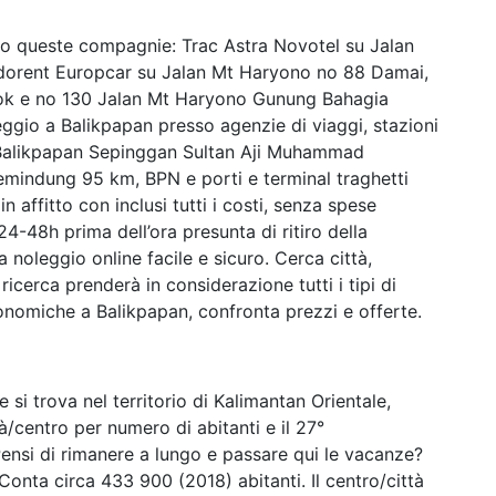
o queste compagnie: Trac Astra Novotel su Jalan
Indorent Europcar su Jalan Mt Haryono no 88 Damai,
lok e no 130 Jalan Mt Haryono Gunung Bahagia
leggio a Balikpapan presso agenzie di viaggi, stazioni
 Balikpapan Sepinggan Sultan Aji Muhammad
mindung 95 km, BPN e porti e terminal traghetti
 affitto con inclusi tutti i costi, senza spese
4-48h prima dell’ora presunta di ritiro della
 noleggio online facile e sicuro. Cerca città,
 ricerca prenderà in considerazione tutti i tipi di
nomiche a Balikpapan, confronta prezzi e offerte.
e si trova nel territorio di Kalimantan Orientale,
tà/centro per numero di abitanti e il 27°
Pensi di rimanere a lungo e passare qui le vacanze?
onta circa 433 900 (2018) abitanti. Il centro/città