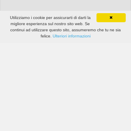
Utilizziamo i cookie per assicurarti di darti la
✖
migliore esperienza sul nostro sito web. Se
continui ad utilizzare questo sito, assumeremo che tu ne sia
felice.
Ulteriori informazioni
Prezzi di compagnie sia grandi che piccole in Kowloon