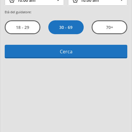
Età del guidatore:
30 - 69
18 - 29
70+
Cerca