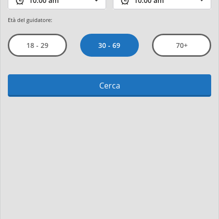
Età del guidatore:
30 - 69
18 - 29
70+
Cerca