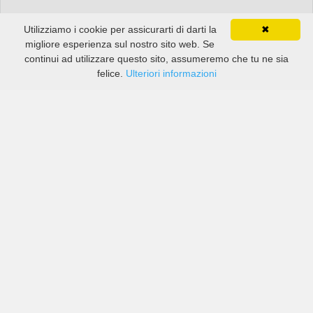
Utilizziamo i cookie per assicurarti di darti la
✖
migliore esperienza sul nostro sito web. Se
continui ad utilizzare questo sito, assumeremo che tu ne sia
felice.
Ulteriori informazioni
Prezzi di compagnie sia grandi che piccole in Aeroporto
di Nasso