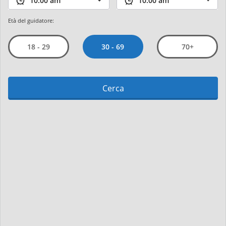
Età del guidatore:
30 - 69
18 - 29
70+
Cerca