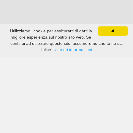
Utilizziamo i cookie per assicurarti di darti la
✖
migliore esperienza sul nostro sito web. Se
continui ad utilizzare questo sito, assumeremo che tu ne sia
felice.
Ulteriori informazioni
Prezzi di compagnie sia grandi che piccole in Marienthal