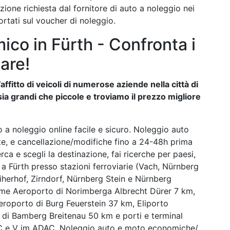
zione richiesta dal fornitore di auto a noleggio nei
portati sul voucher di noleggio.
co in Fürth - Confronta i
are!
affitto di veicoli di numerose aziende nella città di
a grandi che piccole e troviamo il prezzo migliore
 a noleggio online facile e sicuro. Noleggio auto
ste, e cancellazione/modifiche fino a 24-48h prima
rca e scegli la destinazione, fai ricerche per paesi,
tto a Fürth presso stazioni ferroviarie (Vach, Nürnberg
herhof, Zirndorf, Nürnberg Stein e Nürnberg
come Aeroporto di Norimberga Albrecht Dürer 7 km,
roporto di Burg Feuerstein 37 km, Eliporto
o di Bamberg Breitenau 50 km e porti e terminal
WSC e V im ADAC. Noleggio auto e moto economiche/