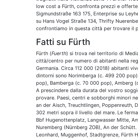
low cost a Fürth, confronta prezzi e offert
Sigmundstraße 163 175, Enterprise su Leyhe
su Hans Vogel Straße 134, Thrifty Nuerenb
confrontiamo in questa città per trovare il 
Fatti su Fürth
Fürth (
Fuerth
) si trova nel territorio di Med
città/centro per numero di abitanti nella reg
Germania. Circa 112 000 (2018) abitanti vivo
dintorni sono Norimberga (c. 499 200 pop),
pop), Bamberga (c. 70 000 pop), Amberg (c
A prescindere dalla durata del vostro soggi
provare. Paesi, centri e sobborghi minori ne
an der Aisch, Treuchtlingen, Poppenreuth, 
302 metri sopra il livello del mare. Le ferma
Bbf Hugenottenplatz, Langwasser Mitte, Am
Nuremberg (Nürnberg ZOB), An der Schütt. L
Leonhard, Muggenhof, Stadtgrenze, Fürth H