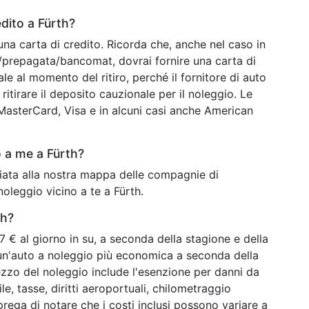
dito a Fürth?
una carta di credito. Ricorda che, anche nel caso in
o/prepagata/bancomat, dovrai fornire una carta di
ale al momento del ritiro, perché il fornitore di auto
ritirare il deposito cauzionale per il noleggio. Le
o MasterCard, Visa e in alcuni casi anche American
 a me a Fürth?
chiata alla nostra mappa delle compagnie di
noleggio vicino a te a Fürth.
th?
 € al giorno in su, a seconda della stagione e della
e un'auto a noleggio più economica a seconda della
ezzo del noleggio include l'esenzione per danni da
le, tasse, diritti aeroportuali, chilometraggio
 prega di notare che i costi inclusi possono variare a