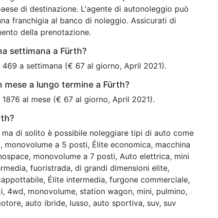
paese di destinazione. L'agente di autonoleggio può
na franchigia al banco di noleggio. Assicurati di
mento della prenotazione.
na settimana a Fürth?
 469 a settimana (€ 67 al giorno, April 2021).
n mese a lungo termine a Fürth?
 1876 al mese (€ 67 al giorno, April 2021).
rth?
ma di solito è possibile noleggiare tipi di auto come
i, monovolume a 5 posti, Élite economica, macchina
nospace, monovolume a 7 posti, Auto elettrica, mini
ermedia, fuoristrada, di grandi dimensioni elite,
cappottabile, Élite intermedia, furgone commerciale,
, 4wd, monovolume, station wagon, mini, pulmino,
tore, auto ibride, lusso, auto sportiva, suv, suv