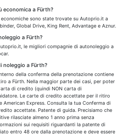
iù economica a Fürth?
iù economiche sono state trovate su Autoprio.it a
binder, Global Drive, King Rent, Advantage e Aznur.
noleggio a Fürth?
 autoprio.it, le migliori compagnie di autonoleggio a
car.
i noleggio a Fürth?
’interno della conferma della prenotazione contiene
tiro a Fürth. Nella maggior parte dei casi, per poter
Carta di credito (quindi NON carta di
atore. Le carte di credito accettate per il ritiro
he American Express. Consulta la tua Conferma di
redito accettate. Patente di guida. Precisiamo che
tive rilasciate almeno 1 anno prima senza
formazioni sui requisiti riguardanti la patente di
viato entro 48 ore dalla prenotazione e deve essere