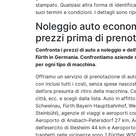
stampato. Qualsiasi altra forma di identifica
suoi termini e condizioni. I dettagli sono ri
Noleggio auto economi
prezzi prima di prenot
Confronta i prezzi di auto a noleggio e dell’
Fürth in Germania. Confrontiamo aziende si
per ogni tipo di macchina.
Offriamo un servizio di prenotazione di auto
con inclusi tutti i costi, senza spese nasco
dell’ora presunta di ritiro della macchina. Ce
città, ecc. e scegli dalla lista. Auto in affi
Schweinau, Fürth Bayern Hauptbahnhof, Wei
Steinbühl), agenzie di viaggi e aeroporti 
Aeroporto di Ansbach-Petersdorf 27 km, Ae
dell’esercito di Illesheim 44 km e Aeroport
traghetti nelle vicinanze sono 1 Fürther 