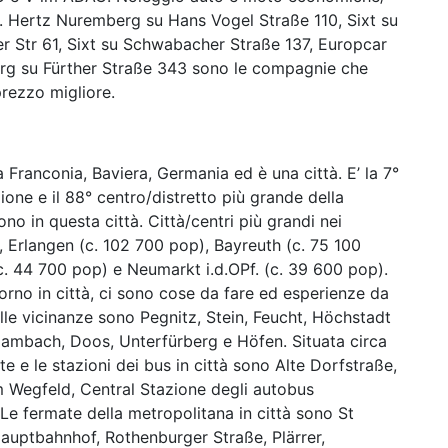
e. Hertz Nuremberg su Hans Vogel Straße 110, Sixt su
r Str 61, Sixt su Schwabacher Straße 137, Europcar
erg su Fürther Straße 343 sono le compagnie che
prezzo migliore.
ia Franconia, Baviera, Germania ed è una città. E’ la 7°
ione e il 88° centro/distretto più grande della
no in questa città. Città/centri più grandi nei
 Erlangen (c. 102 700 pop), Bayreuth (c. 75 100
. 44 700 pop) e Neumarkt i.d.OPf. (c. 39 600 pop).
orno in città, ci sono cose da fare ed esperienze da
lle vicinanze sono Pegnitz, Stein, Feucht, Höchstadt
Dambach, Doos, Unterfürberg e Höfen. Situata circa
te e le stazioni dei bus in città sono Alte Dorfstraße,
 Wegfeld, Central Stazione degli autobus
e fermate della metropolitana in città sono St
auptbahnhof, Rothenburger Straße, Plärrer,