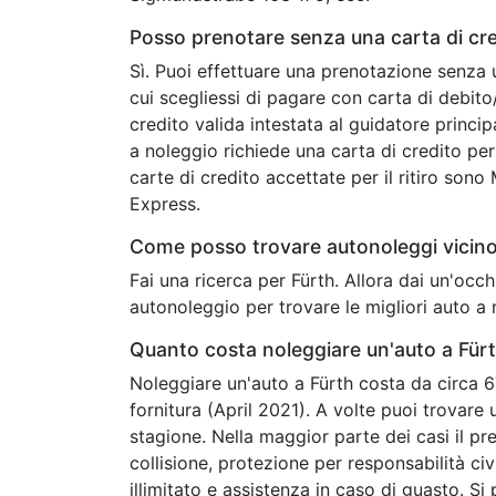
Posso prenotare senza una carta di cre
Sì. Puoi effettuare una prenotazione senza 
cui scegliessi di pagare con carta di debit
credito valida intestata al guidatore princip
a noleggio richiede una carta di credito per 
carte di credito accettate per il ritiro son
Express.
Come posso trovare autonoleggi vicino
Fai una ricerca per Fürth. Allora dai un'oc
autonoleggio per trovare le migliori auto a 
Quanto costa noleggiare un'auto a Für
Noleggiare un'auto a Fürth costa da circa 67
fornitura (April 2021). A volte puoi trovar
stagione. Nella maggior parte dei casi il pr
collisione, protezione per responsabilità civi
illimitato e assistenza in caso di guasto. Si