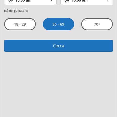
Età del guidatore:
30 - 69
18 - 29
70+
Cerca