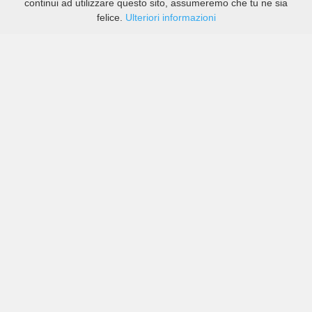
continui ad utilizzare questo sito, assumeremo che tu ne sia
felice.
Ulteriori informazioni
Prezzi di compagnie sia grandi che piccole in Bergisch
Gladbach