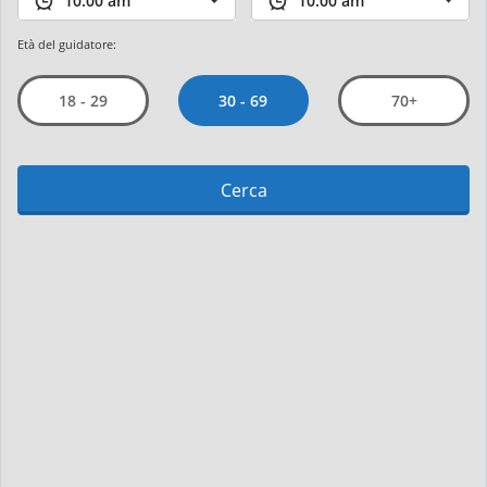
Età del guidatore:
30 - 69
18 - 29
70+
Cerca