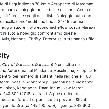
ale di Laguindingan 70 km e Aeroporto di Maramag
di auto a noleggio online facile e sicuro. Cerca e
, città, ecc. e scegli dalla lista. Noleggio auto con
 e cancellazione/modifiche fino a 24-48h prima
. Noleggio auto e moto economiche/low cost a Marawi
erchi auto a noleggio confrontiamo queste
is, National, Thrifty, Enterprise, tutte hanno uffici
ity
, City of Dansalan, Dansalan
) è una città nel
gione Autonoma nel Mindanao Musulmano, Filippine. E’
/centro per numero di abitanti nella regione e il 68°
Centri, paesi e sobborghi più piccoli nelle vicinanze
d, Initao, Kapatagan, Daan-Ingud, New Marahui,
a 143 600 (2018) abitanti. A prescindere dalla
no cose da fare ed esperienze da provare. Situata
agayan de Oro (c. 445 100 pop), Iligan (c. 342 600