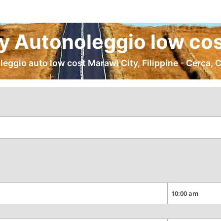
y Autonoleggio low cos
leggio auto low cost Marawi City, Filippine - Cerca, 