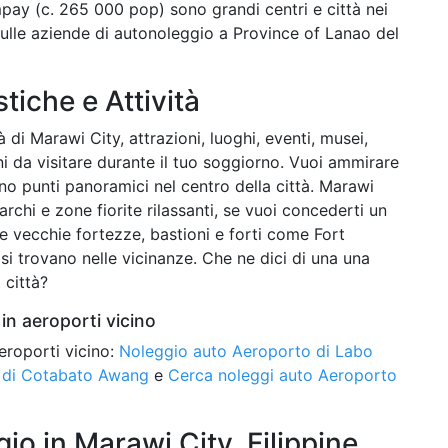
pay (c. 265 000 pop) sono grandi centri e città nei
ulle aziende di autonoleggio a Province of Lanao del
stiche e Attività
à di Marawi City, attrazioni, luoghi, eventi, musei,
oni da visitare durante il tuo soggiorno. Vuoi ammirare
o punti panoramici nel centro della città. Marawi
rchi e zone fiorite rilassanti, se vuoi concederti un
are vecchie fortezze, bastioni e forti come Fort
i trovano nelle vicinanze. Che ne dici di una una
 città?
in aeroporti vicino
eroporti vicino:
Noleggio auto Aeroporto di Labo
 di Cotabato Awang
e
Cerca noleggi auto Aeroporto
o in Marawi City, Filippine