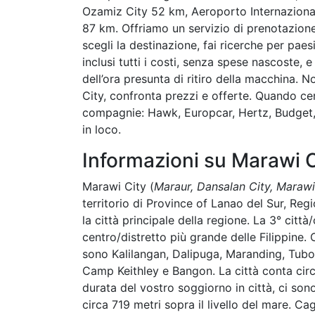
Ozamiz City 52 km, Aeroporto Internazion
87 km. Offriamo un servizio di prenotazione 
scegli la destinazione, fai ricerche per paesi
inclusi tutti i costi, senza spese nascoste,
dell’ora presunta di ritiro della macchina
City, confronta prezzi e offerte. Quando c
compagnie: Hawk, Europcar, Hertz, Budget, Av
in loco.
Informazioni su Marawi C
Marawi City (
Maraur, Dansalan City, Marawi
territorio di Province of Lanao del Sur, Re
la città principale della regione. La 3° città
centro/distretto più grande delle Filippine. 
sono Kalilangan, Dalipuga, Maranding, Tubo
Camp Keithley e Bangon. La città conta circ
durata del vostro soggiorno in città, ci so
circa 719 metri sopra il livello del mare. C