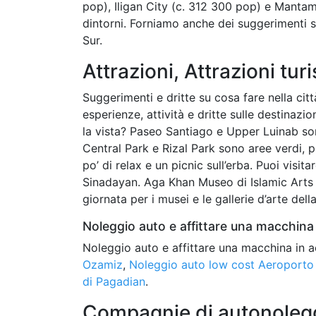
pop), Iligan City (c. 312 300 pop) e Mantam
dintorni. Forniamo anche dei suggerimenti s
Sur.
Attrazioni, Attrazioni turi
Suggerimenti e dritte su cosa fare nella citt
esperienze, attività e dritte sulle destinazi
la vista? Paseo Santiago e Upper Luinab son
Central Park e Rizal Park sono aree verdi, pa
po’ di relax e un picnic sull’erba. Puoi visit
Sinadayan. Aga Khan Museo di Islamic Arts s
giornata per i musei e le gallerie d’arte della
Noleggio auto e affittare una macchina 
Noleggio auto e affittare una macchina in a
Ozamiz
,
Noleggio auto low cost Aeroporto
di Pagadian
.
Compagnie di autonoleggi