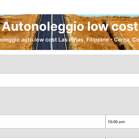
 Autonoleggio low cost
oleggio auto low cost Las Piñas, Filippine - Cerca, C