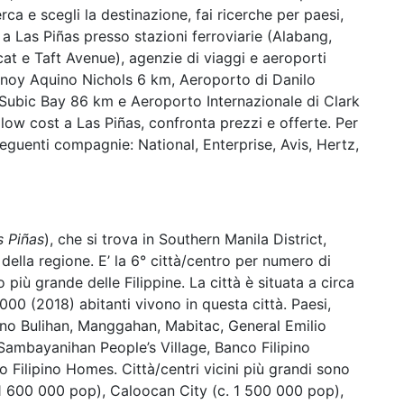
rca e scegli la destinazione, fai ricerche per paesi,
tto a Las Piñas presso stazioni ferroviarie (Alabang,
at e Taft Avenue), agenzie di viaggi e aeroporti
inoy Aquino Nichols 6 km, Aeroporto di Danilo
 Subic Bay 86 km e Aeroporto Internazionale di Clark
w cost a Las Piñas, confronta prezzi e offerte. Per
eguenti compagnie: National, Enterprise, Avis, Hertz,
s Piñas
), che si trova in Southern Manila District,
della regione. E’ la 6° città/centro per numero di
o più grande delle Filippine. La città è situata a circa
 000 (2018) abitanti vivono in questa città. Paesi,
sono Bulihan, Manggahan, Mabitac, General Emilio
Sambayanihan People’s Village, Banco Filipino
Filipino Homes. Città/centri vicini più grandi sono
 1 600 000 pop), Caloocan City (c. 1 500 000 pop),