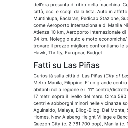
dell’ora presunta di ritiro della macchina. Ce
città, ecc. e scegli dalla lista. Auto in affi
Muntinlupa, Baclaran, Pedicab Stazione, Suc
come Aeroporto Internazionale di Manila N
Atienza 10 km, Aeroporto Internazionale di
94 km. Noleggio auto e moto economiche/ lo
trovare il prezzo migliore confrontiamo le s
Hawk, Thrifty, Europcar, Budget.
Fatti su Las Piñas
Curiosità sulla città di Las Piñas (
City of La
Metro Manila, Filippine. E’ un grande centro 
abitanti nella regione e il 11° centro/distrett
17 metri sopra il livello del mare. Circa 590
centri e sobborghi minori nelle vicinanze 
Aguinaldo, Malaya, Bilog-Bilog, Del Monte, 
Homes, New Alabang Height Village e Banco 
Quezon City (c. 2 761 700 pop), Manila (c.