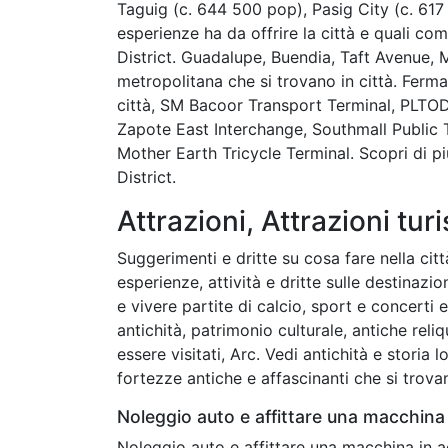
Taguig (c. 644 500 pop), Pasig City (c. 617
esperienze ha da offrire la città e quali co
District. Guadalupe, Buendia, Taft Avenue, 
metropolitana che si trovano in città. Ferma
città, SM Bacoor Transport Terminal, PLTOD
Zapote East Interchange, Southmall Public 
Mother Earth Tricycle Terminal. Scopri di p
District.
Attrazioni, Attrazioni turi
Suggerimenti e dritte su cosa fare nella città
esperienze, attività e dritte sulle destinazio
e vivere partite di calcio, sport e concerti
antichità, patrimonio culturale, antiche reli
essere visitati, Arc. Vedi antichità e storia
fortezze antiche e affascinanti che si trovan
Noleggio auto e affittare una macchina 
Noleggio auto e affittare una macchina in a