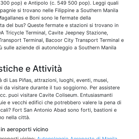
 300 pop) e Antipolo (c. 549 500 pop). Leggi quali
mpagnie si trovano nelle Filippine a Southern Manila
Magallanes e Boni sono le fermate della
ta del bus? Queste fermate e stazioni si trovano in
A Tricycle Terminal, Cavite Jeepney Stazione,
Transport Terminal, Bacoor City Transport Terminal e
iù sulle aziende di autonoleggio a Southern Manila
stiche e Attività
 di Las Piñas, attrazioni, luoghi, eventi, musei,
ni da visitare durante il tuo soggiorno. Per assistere
 ecc. puoi visitare Cavite Coliseum. Entusiasmanti
quie e vecchi edifici che potrebbero valere la pena di
 locali? Fort San Antonio Abad sono forti, bastioni e
o nella città.
in aeroporti vicino
eroporti vicino:
Autonoleggio Aeroporto di Manila