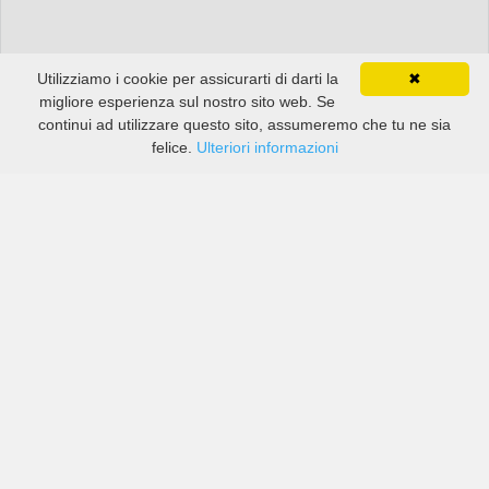
Utilizziamo i cookie per assicurarti di darti la
✖
migliore esperienza sul nostro sito web. Se
continui ad utilizzare questo sito, assumeremo che tu ne sia
felice.
Ulteriori informazioni
Prezzi di compagnie sia grandi che piccole in Guyong